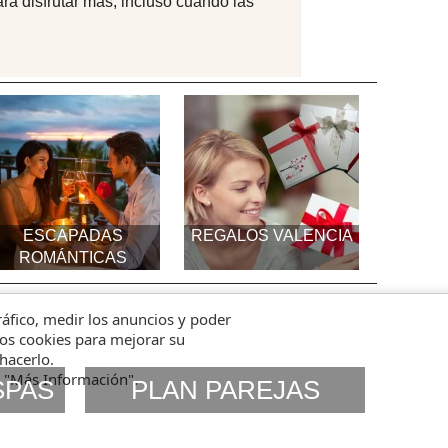
ra disfrutar más, incluso cuando las
ESCAPADAS
REGALOS VALENCIA
ROMÁNTICAS
tráfico, medir los anuncios y poder
amos cookies para mejorar su
hacerlo.
n "Más Información".
SPAS
PLAN PAREJAS