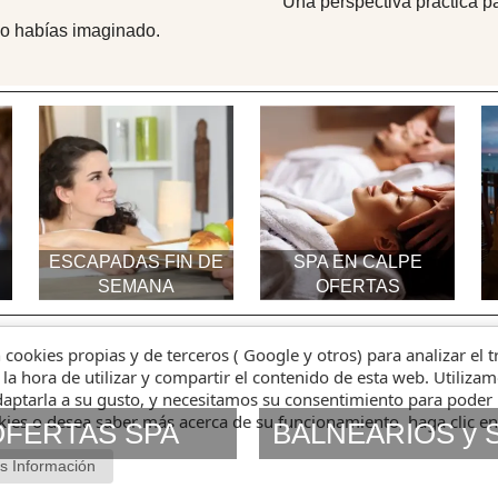
Una perspectiva práctica pa
o habías imaginado.
ESCAPADAS FIN DE
SPA EN CALPE
SEMANA
OFERTAS
n cookies propias y de terceros ( Google y otros) para analizar el 
 la hora de utilizar y compartir el contenido de esta web. Utiliz
aptarla a su gusto, y necesitamos su consentimiento para poder 
okies o desea saber más acerca de su funcionamiento, haga clic e
OFERTAS SPA
BALNEARIOS y 
s Información