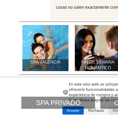
cosas no salen exactamente com
SPA VALENCIA
FIN DE SEMANA
ROMÁNTICO
En este sitio web se utiliza
ofrecerle funcionalidades a
🍪
experiencia de compra y ad
Si no desea aceptar las co
SPA PRIVADO
Aceptar
Rechazar
Má