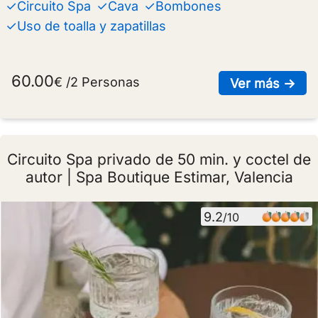
✓Circuito Spa
✓Cava
✓Bombones
✓Uso de toalla y zapatillas
60.00
€ /2 Personas
sob
Ver más →
Circuito Spa privado de 50 min. y coctel de
autor | Spa Boutique Estimar, Valencia
9.2
/10