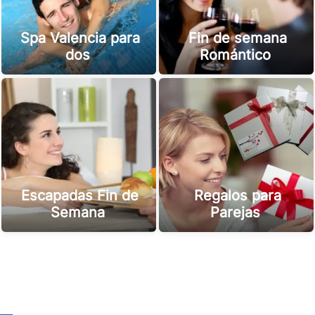
Spa Valencia para
Fin de semana
dos
Romántico
Escapadas Fin de
Regalos para
Semana
Parejas