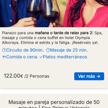
Planazo para una
mañana o tarde de relax para 2:
Spa,
masaje y comida o cena buffet en hotel Olympia
Alboraya. Elimina el estrés y la fatiga. ¡Resérvalo ya!.
🕒Circuito de 90min.
🕒Masaje de 25 min.
🍴Comida o cena
✓Platos mediterráneos
122.00
€ /2 Personas
sob
Ver más →
Masaje en pareja personalizado de 50