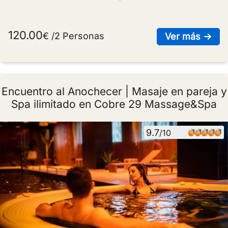
120.00
€ /2 Personas
sob
Ver más →
Encuentro al Anochecer | Masaje en pareja y
Spa ilimitado en Cobre 29 Massage&Spa
9.7
/10