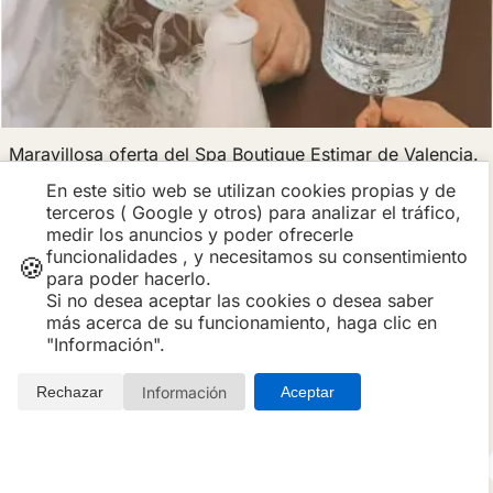
Maravillosa oferta del Spa Boutique Estimar de Valencia.
Un gozo poder disfrutar de una sesión de spa privado
En este sitio web se utilizan cookies propias y de
en pareja y luego completar la experiencia con unos
terceros ( Google y otros) para analizar el tráfico,
cocteles de autor, no sabríamos decir cual es mas
medir los anuncios y poder ofrecerle
apetitoso.
funcionalidades , y necesitamos su consentimiento
🍪
✓Circuito Privado
✓Agua y fruta
✓Uso de toallas
para poder hacerlo.
Si no desea aceptar las cookies o desea saber
✓Coctel de autor
más acerca de su funcionamiento, haga clic en
"Información".
100.00
Información
Rechazar
Aceptar
€ /2 Personas
sob
Ver más →