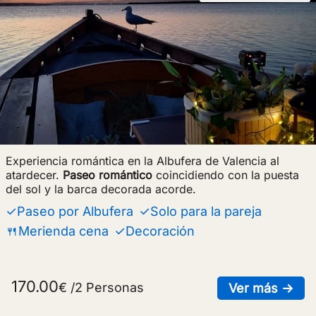
Experiencia romántica en la Albufera de Valencia al
atardecer.
Paseo romántico
coincidiendo con la puesta
del sol y la barca decorada acorde.
✓Paseo por Albufera
✓Solo para la pareja
🍴Merienda cena
✓Decoración
170.00
€ /2 Personas
sob
Ver más →