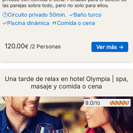
las parejas sobre todo, pero no solo para ellos.
🕒Circuito privado 50min.
✓Baño turco
✓Piscina dinámica
🍴Comida o cena
120.00
€ /2 Personas
sob
Ver más →
Una tarde de relax en hotel Olympia | spa,
masaje y comida o cena
9.0
/10