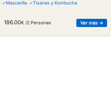
✓Mascarilla
✓Tisanas y Kombucha
186.00
€ /2 Personas
sob
Ver más →