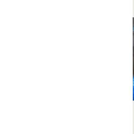
Beach
9.5
/10
Circuito Spa para dos
y después del
spa comida
o cena
en el Restaurante. Un ambiente que invita al relax en uno
de los mejores Spa de la Costa Blanca.
🕒Circuito Spa de 90 minutos