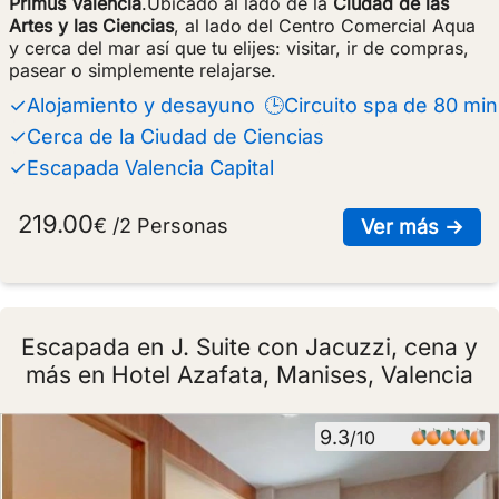
Primus Valencia
.Ubicado al lado de la
Ciudad de las
Artes y las Ciencias
, al lado del Centro Comercial Aqua
y cerca del mar así que tu elijes: visitar, ir de compras,
pasear o simplemente relajarse.
✓Alojamiento y desayuno
🕒Circuito spa de 80 min
✓Cerca de la Ciudad de Ciencias
✓Escapada Valencia Capital
219.00
€ /2 Personas
sob
Ver más →
Escapada en J. Suite con Jacuzzi, cena y
más en Hotel Azafata, Manises, Valencia
9.3
/10