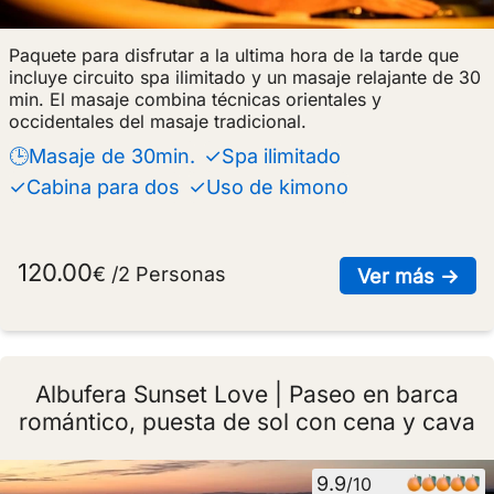
Paquete para disfrutar a la ultima hora de la tarde que
incluye circuito spa ilimitado y un masaje relajante de 30
min. El masaje combina técnicas orientales y
occidentales del masaje tradicional.
🕒Masaje de 30min.
✓Spa ilimitado
✓Cabina para dos
✓Uso de kimono
120.00
€ /2 Personas
sob
Ver más →
Albufera Sunset Love | Paseo en barca
romántico, puesta de sol con cena y cava
9.9
/10