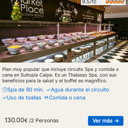
9.5
/10
Plan muy popular que incluye circuito Spa y comida o
cena en Suitopia Calpe. Es un Thalasso Spa, con sus
beneficios para la salud y el buffet es magnífico.
🕒Spa de 90 min.
✓Agua durante el circuito
✓Uso de toallas
🍴Comida o cena
130.00
€ /2 Personas
sob
Ver más →