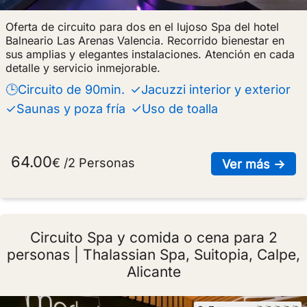
Oferta de circuito para dos en el lujoso Spa del hotel
Balneario Las Arenas Valencia. Recorrido bienestar en
sus amplias y elegantes instalaciones. Atención en cada
detalle y servicio inmejorable.
🕒Circuito de 90min.
✓Jacuzzi interior y exterior
✓Saunas y poza fría
✓Uso de toalla
64.00
€ /2 Personas
sob
Ver más →
Circuito Spa y comida o cena para 2
personas | Thalassian Spa, Suitopia, Calpe,
Alicante