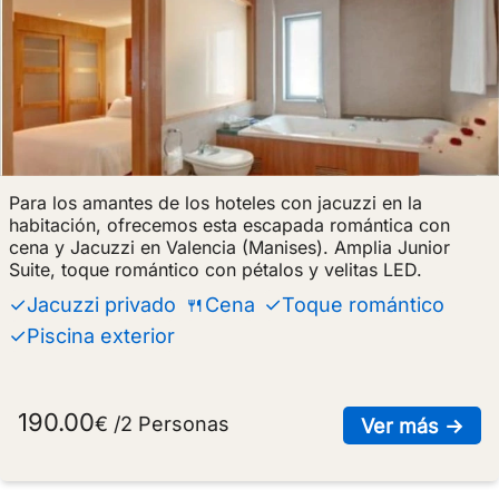
Para los amantes de los hoteles con jacuzzi en la
habitación, ofrecemos esta escapada romántica con
cena y Jacuzzi en Valencia (Manises). Amplia Junior
Suite, toque romántico con pétalos y velitas LED.
✓Jacuzzi privado
🍴Cena
✓Toque romántico
✓Piscina exterior
190.00
€ /2 Personas
sob
Ver más →