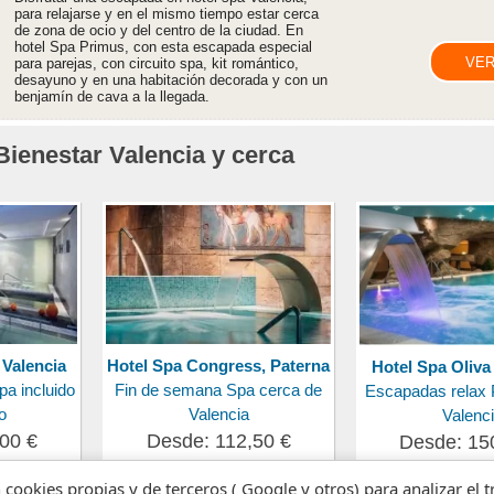
para relajarse y en el mismo tiempo estar cerca
de zona de ocio y del centro de la ciudad. En
hotel Spa Primus, con esta escapada especial
VER
para parejas, con circuito spa, kit romántico,
desayuno y en una habitación decorada y con un
benjamín de cava a la llegada.
Bienestar Valencia y cerca
 Valencia
Hotel Spa Congress, Paterna
Hotel Spa Oliva
a incluido
Fin de semana Spa cerca de
Escapadas relax 
o
Valencia
Valenc
00 €
Desde: 112,50 €
Desde: 15
n cookies propias y de terceros ( Google y otros) para analizar el 