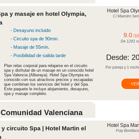
Hotel Spa Oly
pa y masaje en hotel Olympia,
C/ Maestro Serr
a
- Desayuno incluido
9.0
/1
- Circuito spa de 90min.
De
1291
va
- Masaje de 55min.
- Posibilidad de salida tarde
Desde:
20
Plan relax corporal para relajarse en el circuito
Por pareja y 1 noche
spa y disfrutar de un masaje en un conocido hotel
Spa Valencia (Alboraya). Hotel Spa Olympia es
conocido con sus atractivos precios y escapadas
VER
que combinan los servicios del hotel y del Spa.
Este paquete le incluye alojamiento, desayuno,
spa y masaje completo.
x Comunidad Valenciana
Hotel Spa Mar
circuito Spa | Hotel Martin el
Fray Bonifacio
o