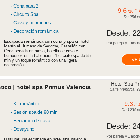
- Cena para 2
9.6
" 
/10
- Circuito Spa
De
256
va
- Cava y bombones
- Decoración romántica
Desde:
22
Escapada romántica con cena y spa
en hotel
Por pareja y 1 noche
Martín el Humano de Segorbe, Castellón con
Cena servida en mesa, botella de cava y
bombones en la habitación. 1 circuito spa de 55
VER
min y un toque romántico con una ligera
decoración.
Hotel Spa Pr
ico | hotel spa Primus Valencia
Calle Menorca, 2
9.3
- Kit romántico
/1
De
1238
va
- Sesión spa de 80 min
- Benjamín de cava
Desde:
24
- Desayuno
Por pareja y 1 noche
Disfrutar una escapada en hotel spa Valencia,