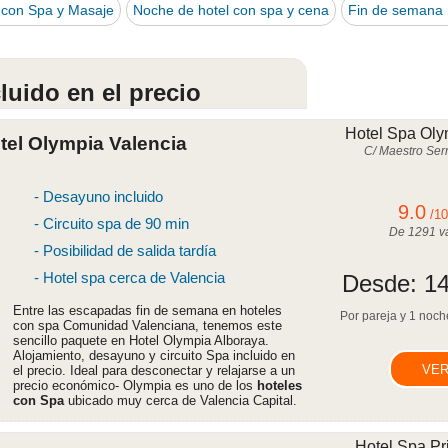
con Spa y Masaje
Noche de hotel con spa y cena
Fin de semana 
uido en el precio
Hotel Spa Oly
tel Olympia Valencia
C/ Maestro Serr
- Desayuno incluido
9.0
/1
- Circuito spa de 90 min
De
1291
va
- Posibilidad de salida tardía
- Hotel spa cerca de Valencia
Desde:
14
Entre las escapadas fin de semana en hoteles
Por pareja y 1 noche
con spa Comunidad Valenciana, tenemos este
sencillo paquete en Hotel Olympia Alboraya.
Alojamiento, desayuno y circuito Spa incluido en
VER
el precio. Ideal para desconectar y relajarse a un
precio económico- Olympia es uno de los
hoteles
con Spa
ubicado muy cerca de Valencia Capital.
Hotel Spa Pr