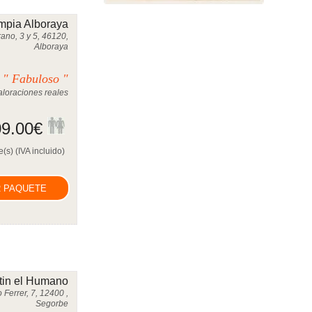
mpia Alboraya
ano, 3 y 5, 46120,
Alboraya
" Fabuloso "
0
loraciones reales
9.00
€
(s) (IVA incluido)
 PAQUETE
tin el Humano
 Ferrer, 7, 12400 ,
Segorbe