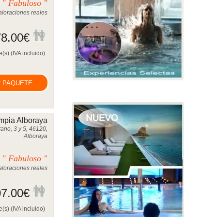
" Fabuloso "
0
loraciones reales
8.00
€
(s) (IVA incluido)
 PAQUETE
mpia Alboraya
ano, 3 y 5, 46120,
Alboraya
" Fabuloso "
0
loraciones reales
7.00
€
(s) (IVA incluido)