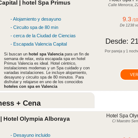
pital | hotel Spa Primus
Calle Menorca, 2
9.3
- Alojamiento y desayuno
/1
De
1238
va
- Circuito spa de 80 min
- cerca de la Ciudad de Ciencias
Desde:
21
- Escapada Valencia Capital
Por pareja y 1 noche
Si buscan un
hotel spa Valencia
para un fin de
semana de relax, esta escapada spa en hotel
Primus Valencia es ideal. Hotel céntrico,
instalaciones modernas y un Spa cuidado y con
variadas instalaciones. Le incluye alojamiento,
VER
desayuno y circuito spa de 80 minutos. Para
disfrutar y relajarse en uno de los conocidos
hoteles con spa en Valencia
lness + Cena
Hotel Spa Oly
| Hotel Olympia Alboraya
C/ Maestro Serr
- Desayuno incluido