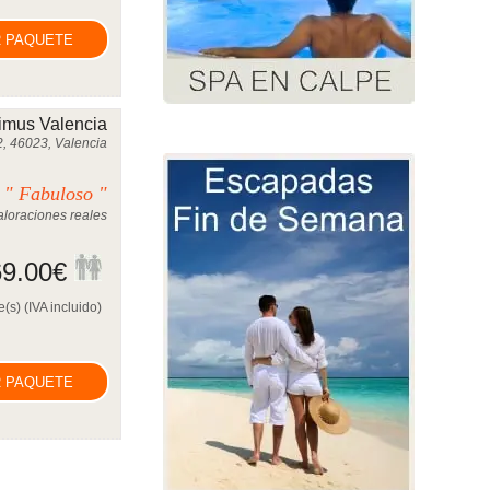
 PAQUETE
imus Valencia
2, 46023, Valencia
" Fabuloso "
0
loraciones reales
9.00
€
(s) (IVA incluido)
 PAQUETE