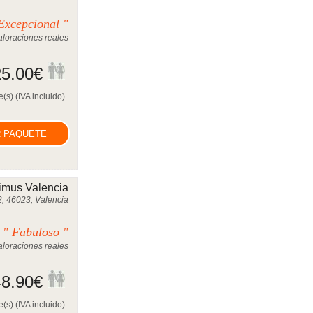
Excepcional "
loraciones reales
5.00
€
(s) (IVA incluido)
 PAQUETE
imus Valencia
2, 46023, Valencia
" Fabuloso "
0
loraciones reales
8.90
€
(s) (IVA incluido)