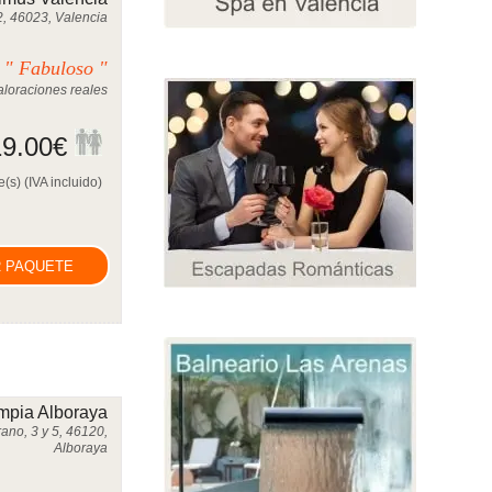
2, 46023, Valencia
" Fabuloso "
0
loraciones reales
9.00
€
(s) (IVA incluido)
 PAQUETE
mpia Alboraya
ano, 3 y 5, 46120,
Alboraya