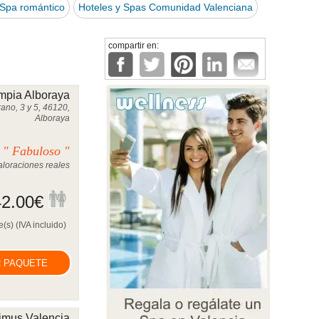
Spa romántico
Hoteles y Spas Comunidad Valenciana
compartir en:
mpia Alboraya
ano, 3 y 5, 46120,
Alboraya
" Fabuloso "
0
loraciones reales
2.00
€
(s) (IVA incluido)
 PAQUETE
imus Valencia