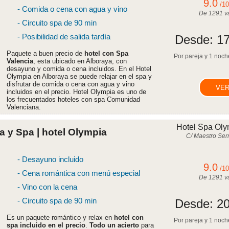
9.0
/1
- Comida o cena con agua y vino
De
1291
va
- Circuito spa de 90 min
- Posibilidad de salida tardía
Desde:
17
Paquete a buen precio de
hotel con Spa
Por pareja y 1 noche
Valencia
, esta ubicado en Alboraya, con
desayuno y comida o cena incluidos. En el Hotel
Olympia en Alboraya se puede relajar en el spa y
disfrutar de comida o cena con agua y vino
VER
incluidos en el precio. Hotel Olympia es uno de
los frecuentados hoteles con spa Comunidad
Valenciana.
Hotel Spa Oly
 y Spa | hotel Olympia
C/ Maestro Serr
- Desayuno incluido
9.0
/1
- Cena romántica con menú especial
De
1291
va
- Vino con la cena
- Circuito spa de 90 min
Desde:
20
Es un paquete romántico y relax en
hotel con
Por pareja y 1 noche
spa incluido en el precio
.
Todo un acierto
para