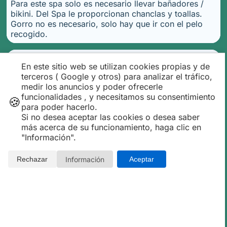
Para este spa solo es necesario llevar bañadores /
bikini. Del Spa le proporcionan chanclas y toallas.
Gorro no es necesario, solo hay que ir con el pelo
recogido.
En este sitio web se utilizan cookies propias y de
¿Es necesario alojarme en el
terceros ( Google y otros) para analizar el tráfico,
hotel para poder utilizar el spa y
medir los anuncios y poder ofrecerle
comer allí?
funcionalidades , y necesitamos su consentimiento
🍪
para poder hacerlo.
Si no desea aceptar las cookies o desea saber
más acerca de su funcionamiento, haga clic en
¿Con qué otra actividad en
"Información".
Calpe puedo complementar los
packs de Spa y buffet?
Información
Rechazar
Aceptar