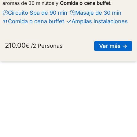
aromas de 30 minutos y
Comida o cena buffet
.
🕒Circuito Spa de 90 min
🕒Masaje de 30 min
🍴Comida o cena buffet
✓Amplias instalaciones
210.00
€ /2 Personas
sob
Ver más →