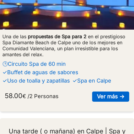
Una de las
propuestas de Spa para 2
en el prestigioso
Spa Diamante Beach de Calpe uno de los mejores en
Comunidad Valenciana, un plan irresistible para los
amantes del relax.
🕒Circuito Spa de 60 min
✓Buffet de aguas de sabores
✓Uso de toalla y zapatillas
✓Spa en Calpe
58.00
€ /2 Personas
sob
Ver más →
Una tarde ( o mañana) en Calpe | Spa y