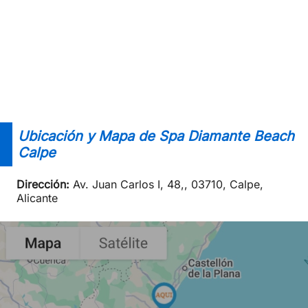
Ubicación y Mapa de Spa Diamante Beach
Calpe
Dirección:
Av. Juan Carlos I, 48,
,
03710
,
Calpe,
Alicante