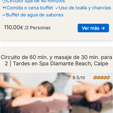
🕒Circuito Spa de 90 minutos
🍴Comida o cena buffet
✓Uso de toalla y chanclas
✓Buffet de agua de sabores
110.00
€ /2 Personas
sob
Ver más →
Circuito de 60 min. y masaje de 30 min. para
2 | Tardes en Spa Diamante Beach, Calpe
9.5
/10