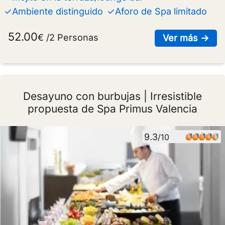
✓Ambiente distinguido
✓Aforo de Spa limitado
52.00
€ /2 Personas
sob
Ver más →
Desayuno con burbujas | Irresistible
propuesta de Spa Primus Valencia
9.3
/10