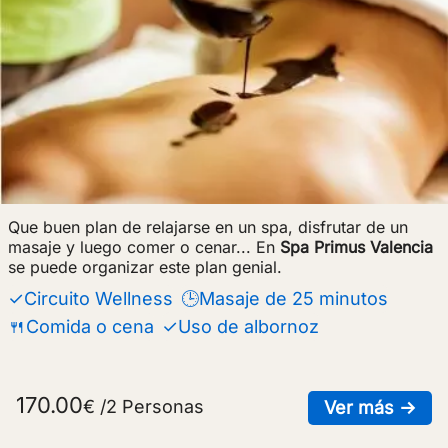
Que buen plan de relajarse en un spa, disfrutar de un
masaje y luego comer o cenar... En
Spa Primus Valencia
se puede organizar este plan genial.
✓Circuito Wellness
🕒Masaje de 25 minutos
🍴Comida o cena
✓Uso de albornoz
170.00
€ /2 Personas
sob
Ver más →