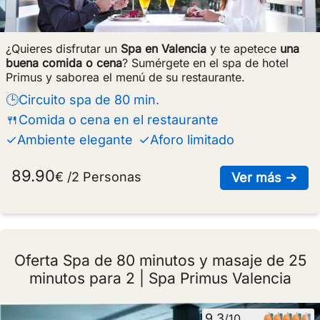
¿Quieres disfrutar un
Spa en Valencia
y te apetece
una
buena comida o cena
? Sumérgete en el spa de hotel
Primus y saborea el menú de su restaurante.
🕒Circuito spa de 80 min.
🍴Comida o cena en el restaurante
✓Ambiente elegante
✓Aforo limitado
89.90
€ /2 Personas
sob
Ver más →
Oferta Spa de 80 minutos y masaje de 25
minutos para 2 | Spa Primus Valencia
9.3
/10