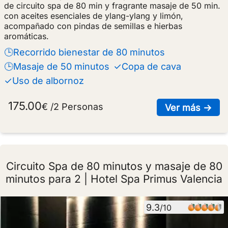
de circuito spa de 80 min y fragrante masaje de 50 min.
con aceites esenciales de ylang-ylang y limón,
acompañado con pindas de semillas e hierbas
aromáticas.
🕒Recorrido bienestar de 80 minutos
🕒Masaje de 50 minutos
✓Copa de cava
✓Uso de albornoz
175.00
€ /2 Personas
sob
Ver más →
Circuito Spa de 80 minutos y masaje de 80
minutos para 2 | Hotel Spa Primus Valencia
9.3
/10