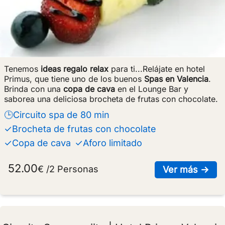
Tenemos
ideas regalo relax
para ti...Relájate en hotel
Primus, que tiene uno de los buenos
Spas en Valencia
.
Brinda con una
copa de cava
en el Lounge Bar y
saborea una deliciosa brocheta de frutas con chocolate.
🕒Circuito spa de 80 min
✓Brocheta de frutas con chocolate
✓Copa de cava
✓Aforo limitado
52.00
€ /2 Personas
sob
Ver más →