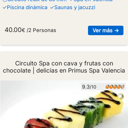
✓Piscina dinámica
✓Saunas y jacuzzi
40.00
€ /2 Personas
sob
Ver más →
Circuito Spa con cava y frutas con
chocolate | delicias en Primus Spa Valencia
9.3
/10