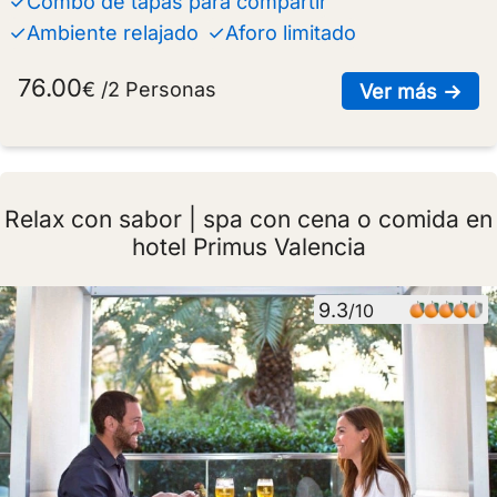
✓Combo de tapas para compartir
✓Ambiente relajado
✓Aforo limitado
76.00
€ /2 Personas
sob
Ver más →
Relax con sabor | spa con cena o comida en
hotel Primus Valencia
9.3
/10