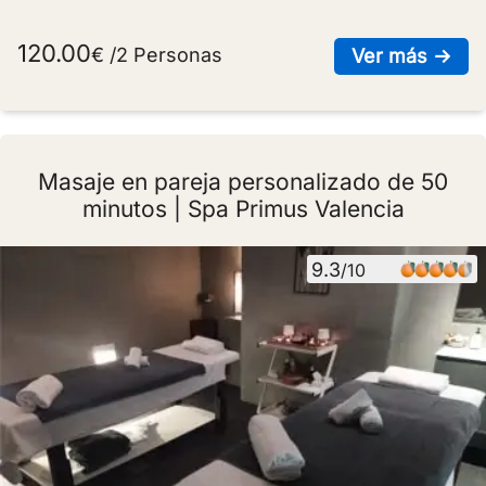
120.00
€ /2 Personas
sob
Ver más →
Masaje en pareja personalizado de 50
minutos | Spa Primus Valencia
9.3
/10