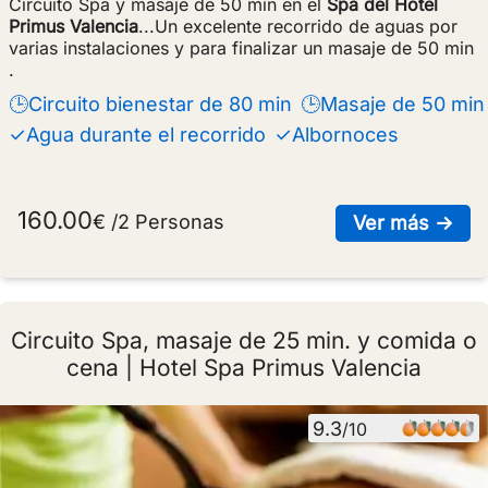
Circuito Spa y masaje de 50 min en el
Spa del Hotel
Primus Valencia
...Un excelente recorrido de aguas por
varias instalaciones y para finalizar un masaje de 50 min
.
🕒Circuito bienestar de 80 min
🕒Masaje de 50 min
✓Agua durante el recorrido
✓Albornoces
160.00
€ /2 Personas
sob
Ver más →
Circuito Spa, masaje de 25 min. y comida o
cena | Hotel Spa Primus Valencia
9.3
/10