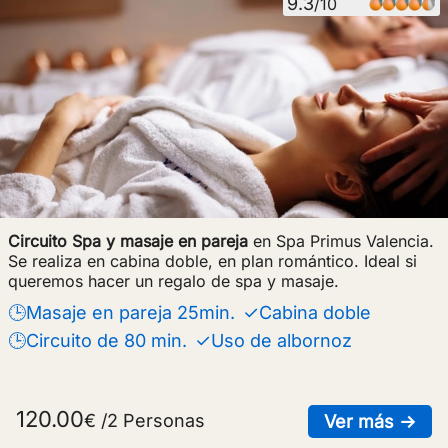
9.3
/10
Circuito Spa y masaje en pareja
en Spa Primus Valencia.
Se realiza en cabina doble, en plan romántico. Ideal si
queremos hacer un regalo de spa y masaje.
🕒Masaje en pareja 25min.
✓Cabina doble
🕒Circuito de 80 min.
✓Uso de albornoz
120.00
€ /2 Personas
sob
Ver más →