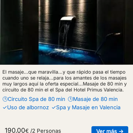
El masaje...que maravilla...y que rápido pasa el tiempo
cuando uno se relaja...para los amantes de los masajes
muy largos aquí la oferta especial...Masaje de 80 min y
circuito de 80 min el el Spa del Hotel Primus Valencia.
🕒Circuito Spa de 80 min
🕒Masaje de 80 min
✓Uso de albornoz
✓Spa y Masaje en Valencia
190.00
€ /2 Personas
sob
Ver más →