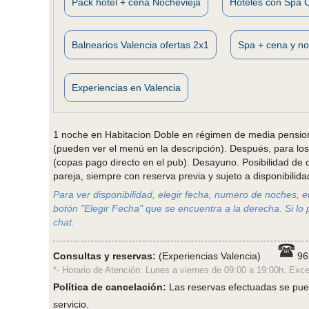
Pack hotel + cena Nochevieja
Hoteles con Spa 
Balnearios Valencia ofertas 2x1
Spa + cena y no
Experiencias en Valencia
1 noche en Habitacion Doble en régimen de media pension
(pueden ver el menú en la descripción). Después, para los
(copas pago directo en el pub). Desayuno. Posibilidad de 
pareja, siempre con reserva previa y sujeto a disponibilida
Para ver disponibilidad, elegir fecha, numero de noches, etc
botón "Elegir Fecha" que se encuentra a la derecha. Si lo 
chat.
Consultas y reservas:
(Experiencias Valencia)
96
*- Horario de Atención: Lunes a viernes de 09:00 a 19:00h. Exce
Política de cancelación:
Las reservas efectuadas se pued
servicio.