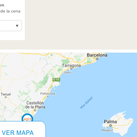
on
de la cena