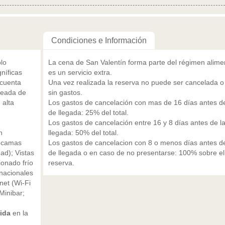
Condiciones e Información
lo
La cena de San Valentín forma parte del régimen alimen
níficas
es un servicio extra.
 cuenta
Una vez realizada la reserva no puede ser cancelada o
odeada de
sin gastos.
 alta
Los gastos de cancelación con mas de 16 días antes de
de llegada: 25% del total.
Los gastos de cancelación entre 16 y 8 días antes de l
n
llegada: 50% del total.
s camas
Los gastos de cancelacion con 8 o menos días antes de
ad); Vistas
de llegada o en caso de no presentarse: 100% sobre el 
ionado frío
reserva.
nacionales
rnet (Wi-Fi
Minibar;
ida
en la