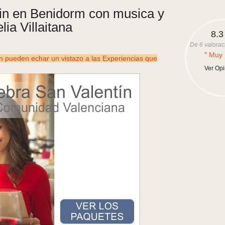
in en Benidorm con musica y
lia Villaitana
8.3
De
6
valorac
" Muy 
ueden echar un vistazo a las Experiencias que
Ver Op