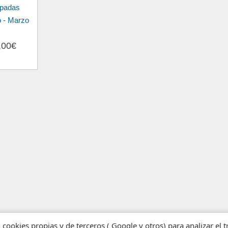
apadas
 - Marzo
,00€
n cookies propias y de terceros ( Google y otros) para analizar el 