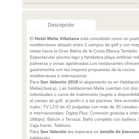
Descripción
El
Hotel Melia Villaitana
está concebido como un pueb
mediterráneo situado entre 2 campos de golf y con mag
vistas hacia la Gran Bahía de la Costa Blanca.También
Espectacular piscina lago y fantástica playa artificial r
palmeras y zonas ajardinadas.Los restaurantes ofrecen
gastronomía con las mejores propuestas de la cocina
mediterránea e internacional.
Para
San Valentin 2018
el alojamiento es en Habitació
Melia(clasica). Las habitaciones Melia cuentan con do
individuales o cama de matrimonio (sujeta a disponibilid
al campo de golf, al jardín o a las piscinas; Aire acondic
/calor; TV LCD de 42 pulgadas con más de 30 canales 
e internacionales; Digital Plus; Conexión gratuita a Inte
1Mbps); Balcón o Terraza; Baño completo con bañera; 
Caja fuerte; Teléfono.
Para
San Valentin
les esperara un
detalle de bienven
habitación.