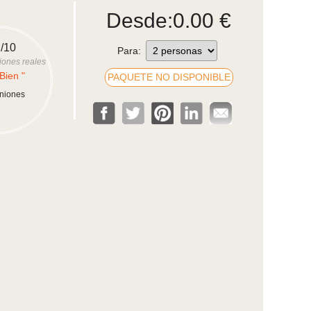
Desde:
0.00
€
/10
Para:
iones reales
Bien "
PAQUETE NO DISPONIBLE
iniones