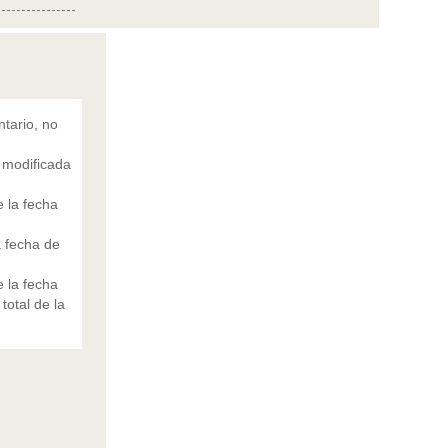
tario, no
 modificada
 la fecha
a fecha de
 la fecha
total de la