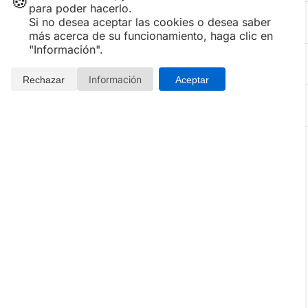
🍪
para poder hacerlo.
Si no desea aceptar las cookies o desea saber
CONDICIONES
más acerca de su funcionamiento, haga clic en
"Información".
COMPARTIR
Información
Rechazar
Aceptar
LOCALIZACIÓN y MAPA
Detalles de la experiencia
Escapada
San Valentin en la Playa de San Juan, en
Alicante
. En el Hotel Castilla de 3* con Cena de
enamorados especial San Valentin, Copa de Cava ;
Música con baile...
MENÚ SAN VALENTÍN 2026
Aperitivos centro de mesa