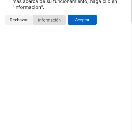
más acerca de su funcionamiento, haga clic en
"Información".
Información
Rechazar
Aceptar
Información adicional sobre la oferta
COMO RESERVAR
CONDICIONES
COMPARTIR
LOCALIZACIÓN y MAPA
Detalles de la experiencia
El hotel se encuentra en pleno centro de Villajoyosa y