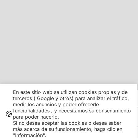
En este sitio web se utilizan cookies propias y de
terceros ( Google y otros) para analizar el tráfico,
Información adicional sobre la oferta
COMO RESERVAR
medir los anuncios y poder ofrecerle
funcionalidades , y necesitamos su consentimiento
🍪
para poder hacerlo.
CONDICIONES
Si no desea aceptar las cookies o desea saber
más acerca de su funcionamiento, haga clic en
"Información".
COMPARTIR