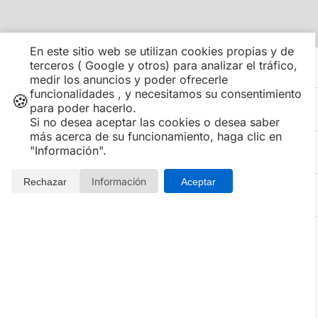
En este sitio web se utilizan cookies propias y de
terceros ( Google y otros) para analizar el tráfico,
Información adicional sobre la oferta
COMO RESERVAR
medir los anuncios y poder ofrecerle
funcionalidades , y necesitamos su consentimiento
🍪
para poder hacerlo.
CONDICIONES
Si no desea aceptar las cookies o desea saber
más acerca de su funcionamiento, haga clic en
"Información".
COMPARTIR
Información
Rechazar
Aceptar
LOCALIZACIÓN y MAPA
Detalles de la experiencia
La fiesta de este año en San Valentín tendrá un guiño en