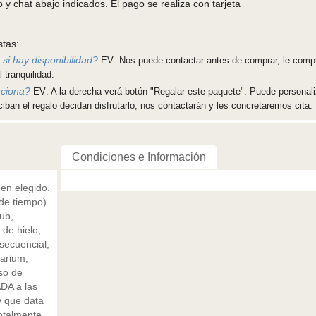
y chat abajo indicados. El pago se realiza con tarjeta
stas:
si hay disponibilidad?
EV: Nos puede contactar antes de comprar, le comp
 tranquilidad.
nciona?
EV: A la derecha verá botón "Regalar este paquete". Puede personali
ciban el regalo decidan disfrutarlo, nos contactarán y les concretaremos cita.
Condiciones e Información
en elegido.
de tiempo)
ub,
 de hielo,
secuencial,
larium,
so de
ADA a las
y que data
otalmente