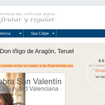
lencia
Spa Calpe
 Don Iñigo de Aragón, Teruel
9.6
ueden echar un vistazo a las Experiencias que
De
7
valorac
" Excep
Ver Op