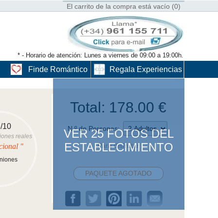
El carrito de la compra está vacío (0)
* - Horario de atención: Lunes a viernes de 09:00 a 19:00h.
Finde Romántico
Regala Experiencias
Total:
178.00
€
/10
N.º de Personas:
VER 25 FOTOS DEL
iones reales
ESTABLECIMIENTO
Para disfrutar
cional "
.
iniones
PAQUETE AGOTADO