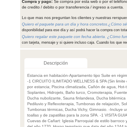
Compra y pago:
Se compra por esta web o por el teléfono 
de credito / debito o por transferencia / ingreso a cuenta.
Lo que mas nos preguntan los clientes y nuestras rerspue
Quiero el paquete para un día y hora concretos.¿Cómo sé 
disponibilidad para ese día y así podrá hacer la compra con total
Quiero regalar este paquete con fecha abierta. ¿Cómo fu
con tarjeta, mensaje y si quiere incluso caja. Cuando los que re
Descripción
Estancia en habitación-Apartamento tipo Suite en régim
-1 CIRCUITO ILIMITADO WELLNESS & SPA (Sin limite 
por estancia; Piscina climatizada, Cañón de agua, Hot-t
Soplantes, Hidrojets, Baño turco, Cromoterapia, Fuente
Ducha nubolizante, Sauna finlandesa, Ducha bitérmica 
Pediluvio y Reflexoterapia, Tumbonas de relajación, So
Tumbonas térmicas, Ducha Vichy, Gimnasio. -Incluye u
toallas y de zapatillas para la zona SPA. -1 VISITA GUI
Cuevas de Cañart: Iglesia Parroquial de estilo barroco 
del año 1770, Horno templario que data del año 1244 t