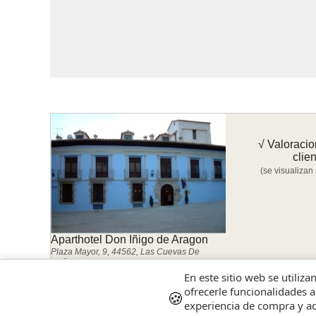
√ Valoracio
clie
(se visualizan
Aparthotel Don Iñigo de Aragon
Plaza Mayor, 9, 44562, Las Cuevas De
Cañart, Teruel
En este sitio web se utiliza
-Solo las valoraciones con comentario ||
- Los mas nu
ofrecerle funcionalidades a
🍪
experiencia de compra y ad