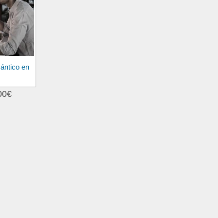
ántico en
00€