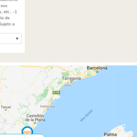
 sus
 etc.. -1
ía de
Sujeto a