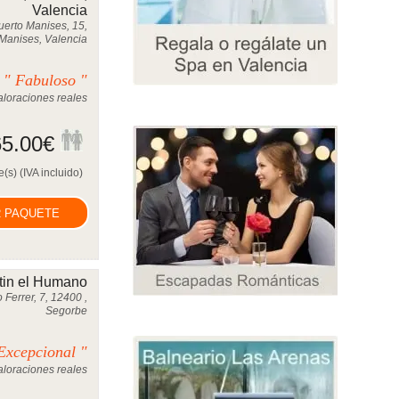
Valencia
uerto Manises, 15,
Manises, Valencia
" Fabuloso "
0
loraciones reales
5.00
€
(s) (IVA incluido)
 PAQUETE
tin el Humano
 Ferrer, 7, 12400 ,
Segorbe
Excepcional "
loraciones reales