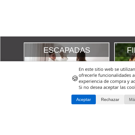
ESCAPADAS
F
En este sitio web se utiliza
ofrecerle funcionalidades a
🍪
experiencia de compra y ad
Si no desea aceptar las co
Aceptar
Rechazar
Má
Experiencias Valencia
BLOG
GALERIA DE FOTOS