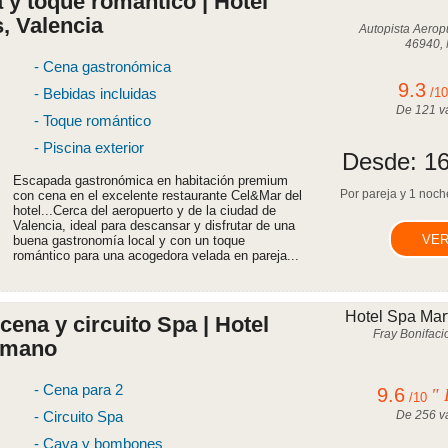
 toque romántico | Hotel
, Valencia
Autopista Aerop
46940, 
- Cena gastronómica
9.3
- Bebidas incluidas
/1
De
121
va
- Toque romántico
- Piscina exterior
Desde:
16
Escapada gastronómica en habitación premium
Por pareja y 1 noche
con cena en el excelente restaurante Cel&Mar del
hotel...Cerca del aeropuerto y de la ciudad de
Valencia, ideal para descansar y disfrutar de una
VER
buena gastronomía local y con un toque
romántico para una acogedora velada en pareja...
Hotel Spa Mar
ena y circuito Spa | Hotel
Fray Bonifacio
Humano
- Cena para 2
9.6
" 
/10
- Circuito Spa
De
256
va
- Cava y bombones