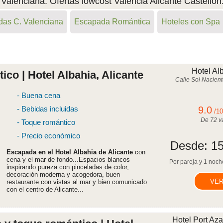
lenciana. Ofertas lowcost Valencia Alicante Castellon
as C. Valenciana
Escapada Romántica
Hoteles con Spa
Hotel Alb
co | Hotel Albahia, Alicante
Calle Sol Nacient
- Buena cena
- Bebidas incluidas
9.0
/1
De
72
va
- Toque romántico
- Precio económico
Desde:
15
Escapada en el Hotel Albahia de Alicante
con
cena y el mar de fondo...Espacios blancos
Por pareja y 1 noche
inspirando pureza con pinceladas de color,
decoración moderna y acogedora, buen
VER
restaurante con vistas al mar y bien comunicado
con el centro de Alicante...
Hotel Port Aza