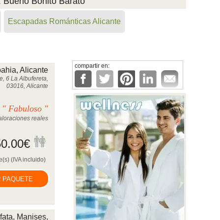
. Bueno Bonito Barato
Escapadas Románticas Alicante
compartir en:
ahia, Alicante
e, 6 La Albufereta,
03016, Alicante
" Fabuloso "
0
loraciones reales
0.00
€
(s) (IVA incluido)
 PAQUETE
fata, Manises,