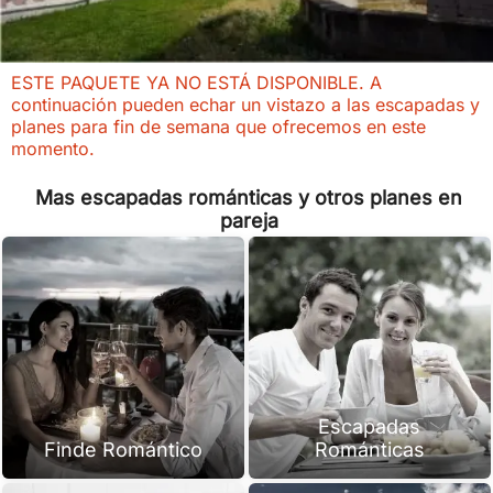
ESTE PAQUETE YA NO ESTÁ DISPONIBLE. A
continuación pueden echar un vistazo a las escapadas y
planes para fin de semana que ofrecemos en este
momento.
Mas escapadas románticas y otros planes en
pareja
Escapadas
Finde Romántico
Románticas