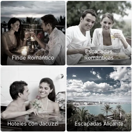
Escapadas
Finde Romántico
Románticas
Hoteles con Jacuzzi
Escapadas Alicante