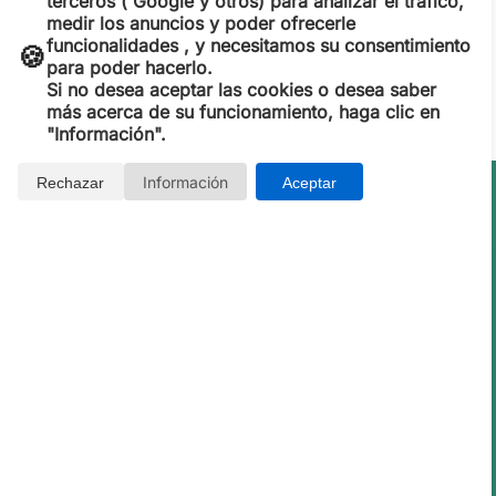
terceros ( Google y otros) para analizar el tráfico,
medir los anuncios y poder ofrecerle
funcionalidades , y necesitamos su consentimiento
🍪
para poder hacerlo.
Si no desea aceptar las cookies o desea saber
más acerca de su funcionamiento, haga clic en
"Información".
Información
Rechazar
Aceptar
Opiniones de Clientes