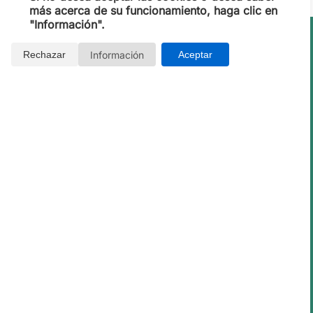
más acerca de su funcionamiento, haga clic en
"Información".
Opiniones de Clientes
Información
Rechazar
Aceptar
eina Victoria, Alicante
 Excepcional "