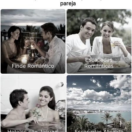
pareja
Escapadas
Finde Romántico
Románticas
Hoteles con Jacuzzi
Escapadas Alicante