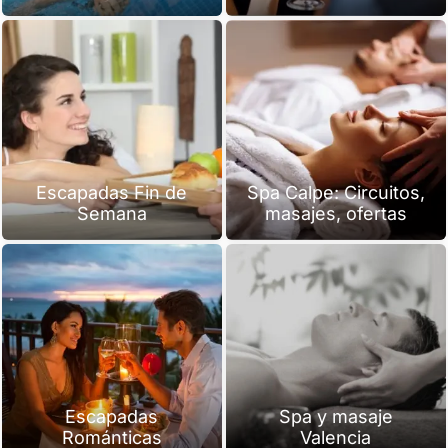
Escapadas Fin de
Spa Calpe: Circuitos,
Semana
masajes, ofertas
Escapadas
Spa y masaje
Románticas
Valencia