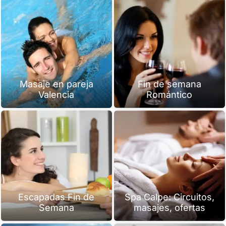
Masaje en pareja
Fin de semana
Valencia
Romántico
Escapadas Fin de
Spa Calpe: Circuitos,
Semana
masajes, ofertas