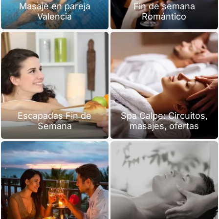
Masaje en pareja
Fin de semana
Valencia
Romántico
Escapadas Fin de
Spa Calpe: Circuitos,
Semana
masajes, ofertas