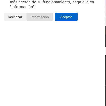
más acerca de su funcionamiento, haga clic en
"Información".
Información
Rechazar
Aceptar
PLANES EN PAREJA
Planes, actividades y eventos populares de
Experiencias Valencia
Hoteles para Nochevieja con cena