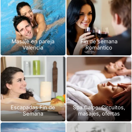
Masaje en pareja
Fin de semana
Valencia
Romántico
Escapadas Fin de
Spa Calpe: Circuitos,
Semana
masajes, ofertas