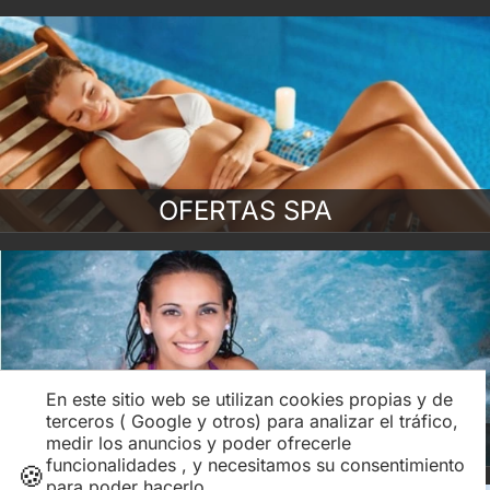
OFERTAS SPA
En este sitio web se utilizan cookies propias y de
terceros ( Google y otros) para analizar el tráfico,
BALNEARIOS y SPAS
medir los anuncios y poder ofrecerle
funcionalidades , y necesitamos su consentimiento
🍪
para poder hacerlo.