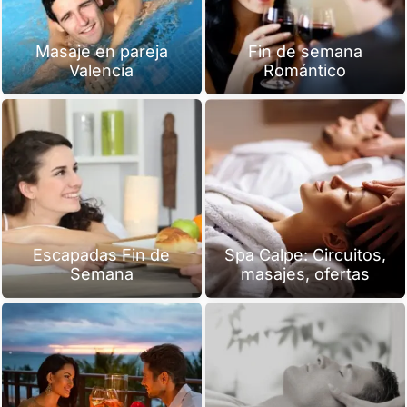
Masaje en pareja
Fin de semana
Valencia
Romántico
Escapadas Fin de
Spa Calpe: Circuitos,
Semana
masajes, ofertas