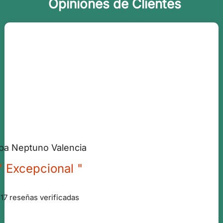
Opiniones de Clientes
pa Neptuno Valencia
" Excepcional "
17 reseñas verificadas