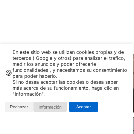
En este sitio web se utilizan cookies propias y de
terceros ( Google y otros) para analizar el tráfico,
medir los anuncios y poder ofrecerle
funcionalidades , y necesitamos su consentimiento
🍪
para poder hacerlo.
Si no desea aceptar las cookies o desea saber
más acerca de su funcionamiento, haga clic en
Todas las ofertas y experiencias del
"Información".
Spa Neptuno Valencia
Información
Rechazar
Aceptar