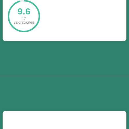
9.6
17
valoraciones