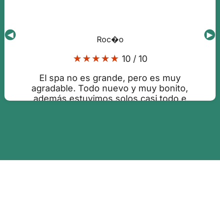
◀
▶
Roc�o
★★★★★
10 / 10
El spa no es grande, pero es muy
agradable. Todo nuevo y muy bonito,
además estuvimos solos casi todo e
tiempo del circuito.
Publicado:19-04-2026 18:38:21