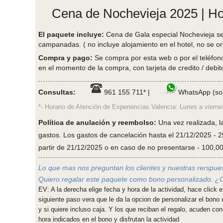
Cena de Nochevieja 2025 | Ho
El paquete incluye:
Cena de Gala especial Nochevieja se
campanadas. ( no incluye alojamiento en el hotel, no se o
Compra y pago:
Se compra por esta web o por el teléfono
en el momento de la compra, con tarjeta de credito / debito
Consultas:
961 155 711* |
WhatsApp (sol
*- Horario de Atención de Experiencias Valencia: Lunes a vierne
Política de anulación y reembolso:
Una vez realizada, l
gastos. Los gastos de cancelación hasta el 21/12/2025 - 2
partir de 21/12/2025 o en caso de no presentarse - 100,00%
Lo que mas nos preguntan los clientes y nuestras rerspue
Quiero regalar este paquete como bono personalizado. 
EV: A la derecha elige fecha y hora de la actividad, hace cli
siguiente paso vera que le da la opcion de personalizar el bono 
y si quiere incluso caja. Y los que reciban el regalo, acuden con
hora indicados en el bono y disfrutan la actividad