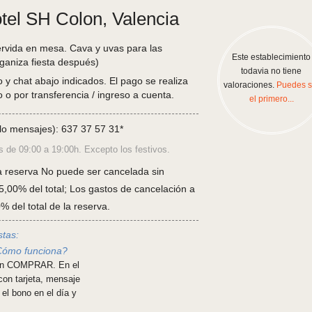
tel SH Colon, Valencia
rvida en mesa. Cava y uvas para las
Este establecimiento
rganiza fiesta después)
todavia no tiene
 y chat abajo indicados. El pago se realiza
valoraciones.
Puedes s
 o por transferencia / ingreso a cuenta.
el primero...
o mensajes): 637 37 57 31*
s de 09:00 a 19:00h. Excepto los festivos.
a reserva No puede ser cancelada sin
5,00% del total; Los gastos de cancelación a
 del total de la reserva.
stas:
¿Cómo funciona?
ck en COMPRAR. En el
con tarjeta, mensaje
 el bono en el día y