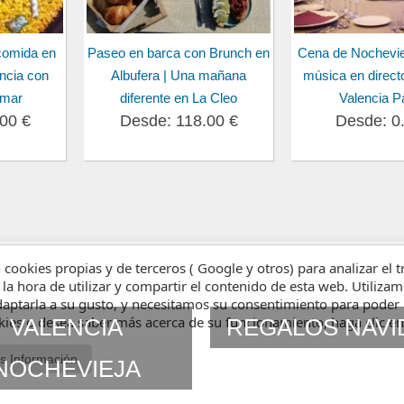
comida en
Paseo en barca con Brunch en
Cena de Nochevie
encia con
Albufera | Una mañana
música en directo
lmar
diferente en La Cleo
Valencia P
00 €
Desde: 118.00 €
Desde: 0
n cookies propias y de terceros ( Google y otros) para analizar el 
 la hora de utilizar y compartir el contenido de esta web. Utiliz
aptarla a su gusto, y necesitamos su consentimiento para poder 
okies o desea saber más acerca de su funcionamiento, haga clic e
VALENCIA
REGALOS NAVI
s Información
NOCHEVIEJA