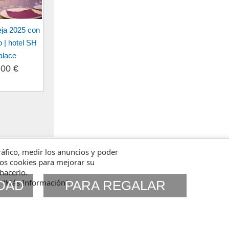
ja 2025 con
 | hotel SH
alace
.00 €
tráfico, medir los anuncios y poder
amos cookies para mejorar su
hacerlo.
n "Más Información".
DAD
PARA REGALAR