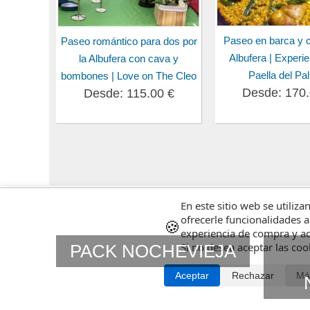
Paseo en barca y 
Paseo romántico para dos por
Albufera | Experi
la Albufera con cava y
Paella del Pa
bombones | Love on The Cleo
Desde: 170.
Desde: 115.00 €
En este sitio web se utiliza
ofrecerle funcionalidades a
🍪
experiencia de compra y ad
Si no desea aceptar las co
PACK NOCHEVIEJA
Aceptar
Rechazar
Má