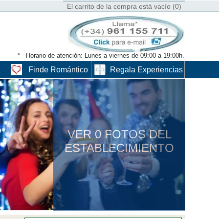
El carrito de la compra está vacío (0)
* - Horario de atención: Lunes a viernes de 09:00 a 19:00h.
Finde Romántico
Regala Experiencias
VER 0 FOTOS DEL
ESTABLECIMIENTO