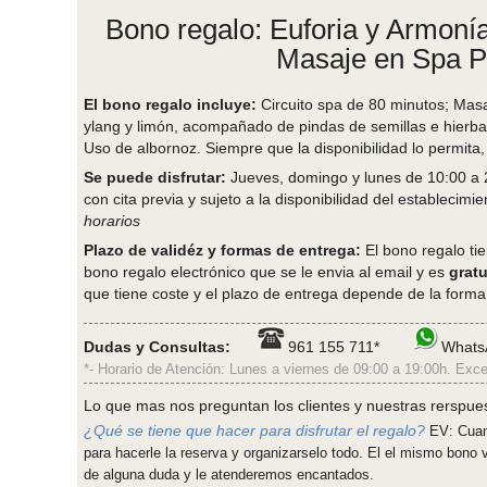
Bono regalo: Euforia y Armonía
Masaje en Spa P
El bono regalo incluye:
Circuito spa de 80 minutos; Masa
ylang y limón, acompañado de pindas de semillas e hierbas
Uso de albornoz. Siempre que la disponibilidad lo permita,
Se puede disfrutar:
Jueves, domingo y lunes de 10:00 a 
con cita previa y sujeto a la disponibilidad del establecimie
horarios
Plazo de validéz y formas de entrega:
El bono regalo ti
bono regalo electrónico que se le envia al email y es
gratu
que tiene coste y el plazo de entrega depende de la forma
Dudas y Consultas:
961 155 711*
WhatsA
*- Horario de Atención: Lunes a viernes de 09:00 a 19:00h. Exce
Lo que mas nos preguntan los clientes y nuestras rerspue
¿Qué se tiene que hacer para disfrutar el regalo?
EV: Cuand
para hacerle la reserva y organizarselo todo. El el mismo bono
de alguna duda y le atenderemos encantados.