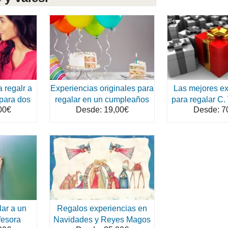
 regalr a
Experiencias originales para
Las mejores ex
 para dos
regalar en un cumpleaños
para regalar C.
00€
Desde: 19,00€
Desde: 7
lar a un
Regalos experiencias en
fesora
Navidades y Reyes Magos