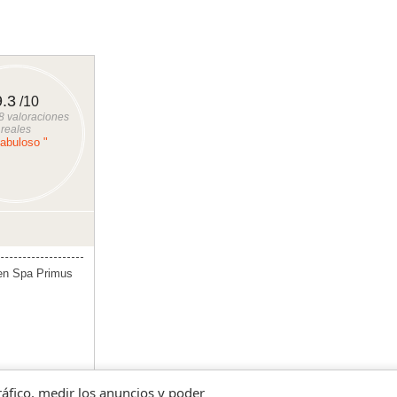
9.3
/10
8
valoraciones
reales
Fabuloso "
 en Spa Primus
tráfico, medir los anuncios y poder
s Valencia