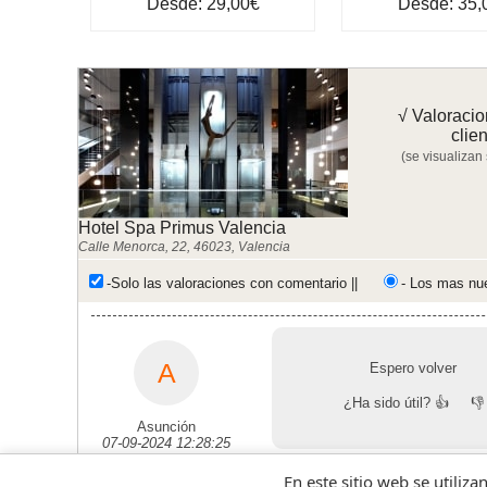
Desde: 29,00€
Desde: 35,
√ Valoracio
clie
(se visualizan
Hotel Spa Primus Valencia
Calle Menorca, 22, 46023, Valencia
-Solo las valoraciones con comentario ||
- Los mas nu
A
Espero volver
¿Ha sido útil?
👍
👎
Asunción
07-09-2024 12:28:25
En este sitio web se utiliza