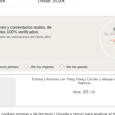
00€
Desde: 35,00€
nes y comentarios reales, de
ntes 100% verificados.
De
123
 solo las valoraciones del último año)
" 
evos primero
- Ver los mejores
- Ver los peores
Euforia y Armonía con Ylang Ylang | Circuito y Masaje
Valencia
10
Nota:
/ 10
n cookies propias y de terceros ( Google y otros) para analizar el 
Escapada a Valencia con cena y spa | hotel Primu