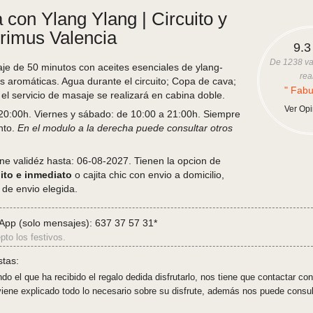
 con Ylang Ylang | Circuito y
rimus Valencia
9.3
De
1238
va
je de 50 minutos con aceites esenciales de ylang-
rea
 aromáticas. Agua durante el circuito; Copa de cava;
" Fabu
 el servicio de masaje se realizará en cabina doble.
Ver Op
20:00h. Viernes y sábado: de 10:00 a 21:00h. Siempre
nto.
En el modulo a la derecha puede consultar otros
ene validéz hasta: 06-08-2027. Tienen la opcion de
ito e inmediato
o cajita chic con envio a domicilio,
 de envio elegida.
pp (solo mensajes): 637 37 57 31*
pto los festivos.
stas:
o el que ha recibido el regalo dedida disfrutarlo, nos tiene que contactar con
 viene explicado todo lo necesario sobre su disfrute, además nos puede consu