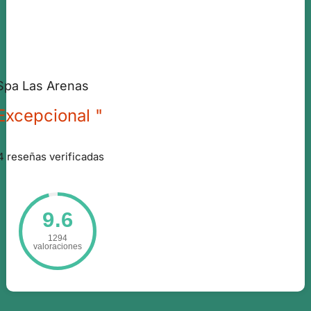
Spa Las Arenas
Excepcional "
4 reseñas verificadas
9.6
1294
valoraciones