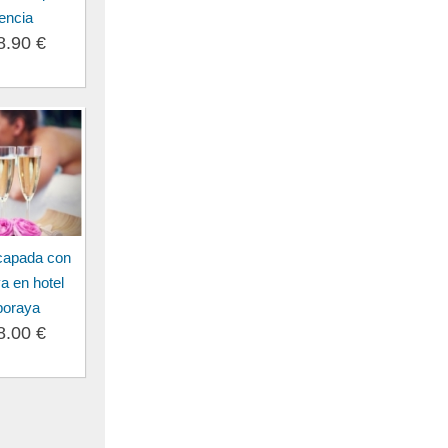
encia
8.90 €
capada con
a en hotel
boraya
8.00 €