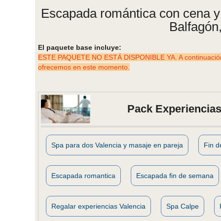
Escapada romántica con cena y 
Balfagón,
El paquete base incluye:
ESTE PAQUETE NO ESTÁ DISPONIBLE YA. A continuación p
ofrecemos en este momento.
Pack Experiencias
Spa para dos Valencia y masaje en pareja
Fin 
Escapada romantica
Escapada fin de semana
Regalar experiencias Valencia
Spa Calpe