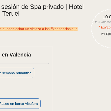
sesión de Spa privado | Hotel
 Teruel
10.
De
5
valorac
" Excep
ueden echar un vistazo a las Experiencias que
Ver Op
 en Valencia
de semana romantico
Paseo en barca Albufera