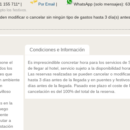
1 155 711* |
|
WhatsApp (solo mensajes): 63
Por Email
pto los festivos.
n modificar o cancelar sin ningún tipo de gastos hasta 3 día(s) antes
Condiciones e Información
pone el
Es imprescindible concretar hora para los servicios de
dos los
de llegar al hotel, servicio sujeto a la disponibilidad hora
nes que
Las reservas realizadas se pueden cancelar o modificar
un ambiente
hasta 3 días antes de la llegada y en puentes y festivo
on
días antes de la llegada. Pasado ese plazo el coste de 
illoso
cancelación es del 100% del total de la reserva.
s en la
Luego
mente
rutar a
ustación