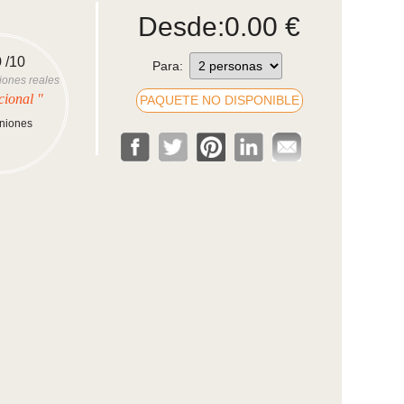
Desde:
0.00
€
0
/10
Para:
iones reales
cional "
PAQUETE NO DISPONIBLE
iniones