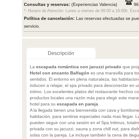
Consultas y reservas:
(Experiencias Valencia)
96
*- Horario de Atención: Lunes a viernes de 09:00 a 19:00h. Exce
Política de cancelación:
Las reservas efectuadas se puede
servicio.
Descripción
La
escapada romántica con jacuzzi privado
que pro
Hotel con encanto Balfagón
es una maravilla para to
sentidos. El entorno en plena naturaleza, las habitacio
inducen a relajar, el spa privado para desconectar en 
intimo. Los excelentes platos del restaurante hechos c
productos locales una razón más para elegir este marav
hotel para su
escapada en pareja
.
A la llegada tienen una bienvenida con cava y bombone
habitación, para sentirse especiales nada mas llegar. 
pueden seguir con una sesión en el Spa Intimus, total
privada con su jacuzzi, sauna y zona chill out, para disf
solas con la pareja. Le incluye también la cena de deg