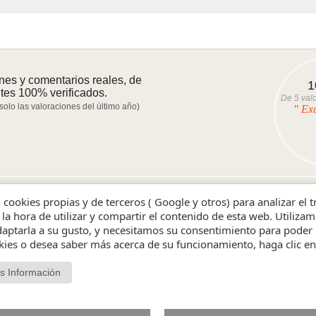
nes y comentarios reales, de
1
ntes 100% verificados.
De
5
valo
 solo las valoraciones del último año)
" Ex
evos primero
- Ver los mejores
- Ver los peores
n cookies propias y de terceros ( Google y otros) para analizar el 
 la hora de utilizar y compartir el contenido de esta web. Utiliz
aptarla a su gusto, y necesitamos su consentimiento para poder 
 son de hace más de un año y no se visualizarán.
okies o desea saber más acerca de su funcionamiento, haga clic e
s Información