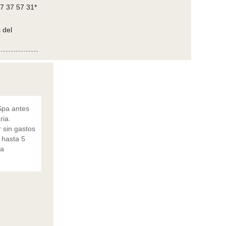
7 37 57 31*
 del
 Spa antes
ria.
 sin gastos
s hasta 5
la