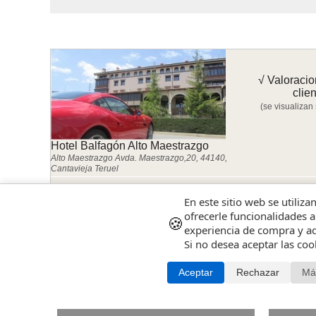
√ Valoracio
clie
(se visualizan
Hotel Balfagón Alto Maestrazgo
Alto Maestrazgo Avda. Maestrazgo,20, 44140,
Cantavieja Teruel
-Solo las valoraciones con comentario ||
- Los mas nu
En este sitio web se utiliza
ofrecerle funcionalidades a
🍪
experiencia de compra y ad
No hay valoraciones del último año. Las valoraciones existentes
Si no desea aceptar las co
Aceptar
Rechazar
Má