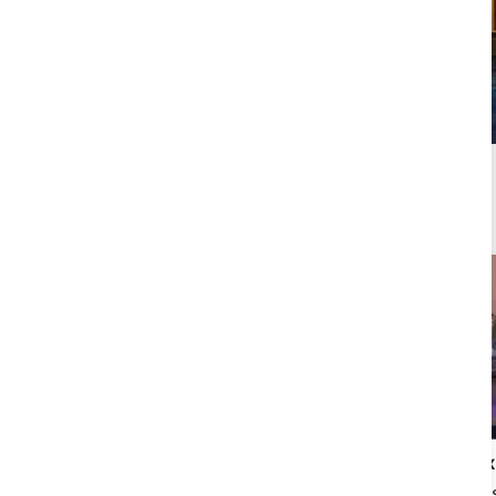
Más Packs y Ofertas de Masajes y Spa
en Calpe
¿Qué eligen otros clientes? Paquetes Spa
y relax más vendidos.
Love Moments
Lujo y relax
Spa privado Valencia para dos en
Spa para dos en La