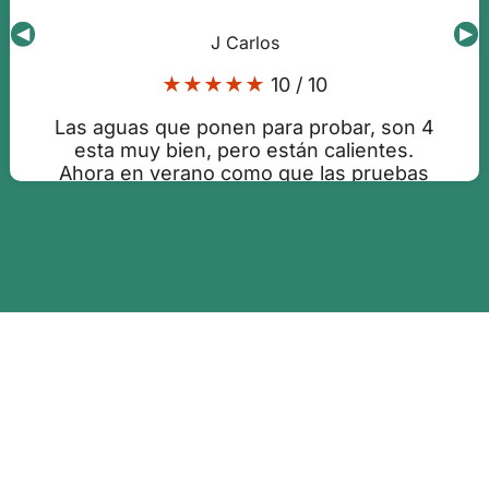
◀
▶
J Carlos
★★★★★
10 / 10
Las aguas que ponen para probar, son 4
esta muy bien, pero están calientes.
Ahora en verano como que las pruebas
y tienes que tirarlas y es un desperdicio.
Yo las pondría frías, con un poco de
hielo o algún enfriador. Las instalaciones
todo muy bien y muy a gusto. El
personal muy bien, aunque las taquillas
deberían estar sin poner un euro como
en el consum, eso le da bajo de nivel.
Publicado:09-08-2025 12:49:03