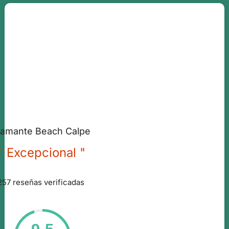
iamante Beach Calpe
" Excepcional "
257 reseñas verificadas
9.5