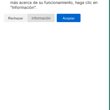
más acerca de su funcionamiento, haga clic en
"Información".
Información
Rechazar
Aceptar
otel SH Villa Gadea
 Excepcional "
9 reseñas verificadas
9.5
19
valoraciones