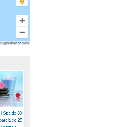
 | Spa de 80
pareja de 25