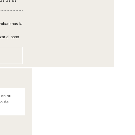
637 37 57
robaremos la
zar el bono
 en su
io de