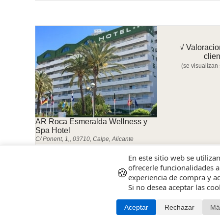
√ Valoracio
clie
(se visualizan
AR Roca Esmeralda Wellness y
Spa Hotel
C/ Ponent, 1,, 03710, Calpe, Alicante
-Solo las valoraciones con comentario ||
- Los mas nu
En este sitio web se utiliza
ofrecerle funcionalidades a
🍪
experiencia de compra y ad
No hay valoraciones del último año. Las valoraciones existentes
Si no desea aceptar las co
Aceptar
Rechazar
Má