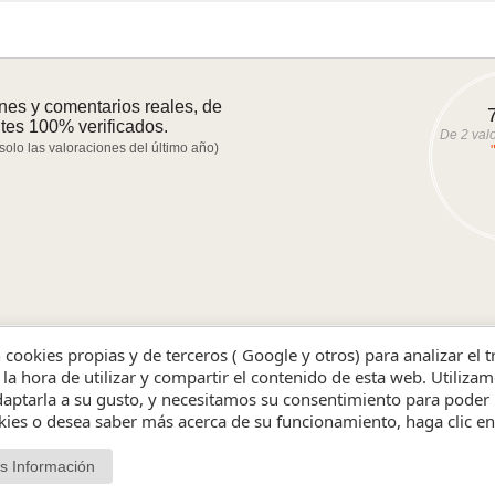
nes y comentarios reales, de
ntes 100% verificados.
De
2
valo
 solo las valoraciones del último año)
evos primero
- Ver los mejores
- Ver los peores
n cookies propias y de terceros ( Google y otros) para analizar el 
 la hora de utilizar y compartir el contenido de esta web. Utiliz
aptarla a su gusto, y necesitamos su consentimiento para poder 
 son de hace más de un año y no se visualizarán.
okies o desea saber más acerca de su funcionamiento, haga clic e
s Información