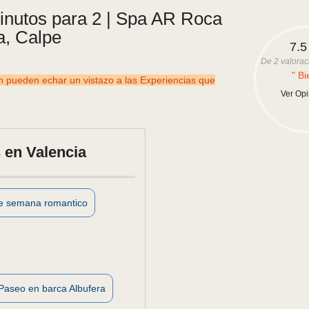
inutos para 2 | Spa AR Roca
, Calpe
7.5
De
2
valorac
" Bi
ueden echar un vistazo a las Experiencias que
Ver Op
 en Valencia
de semana romantico
Paseo en barca Albufera