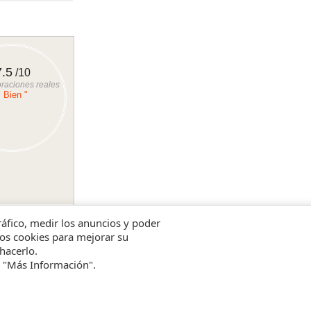
7.5
/10
raciones reales
" Bien "
tráfico, medir los anuncios y poder
amos cookies para mejorar su
hacerlo.
n "Más Información".