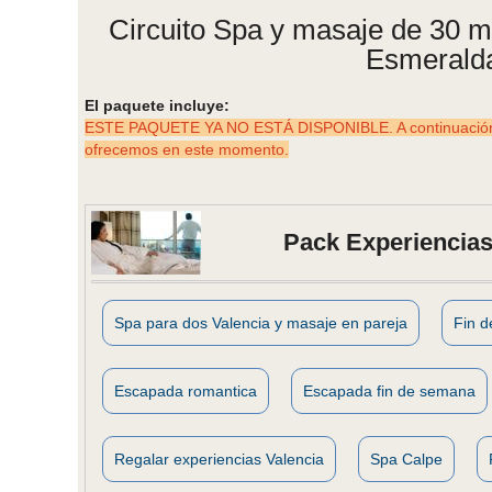
Circuito Spa y masaje de 30 m
Esmeralda
El paquete incluye:
ESTE PAQUETE YA NO ESTÁ DISPONIBLE. A continuación p
ofrecemos en este momento.
Pack Experiencias
Spa para dos Valencia y masaje en pareja
Fin 
Escapada romantica
Escapada fin de semana
Regalar experiencias Valencia
Spa Calpe