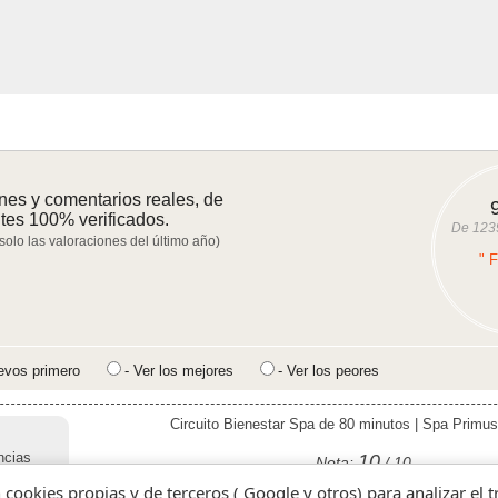
nes y comentarios reales, de
ntes 100% verificados.
De
123
 solo las valoraciones del último año)
" 
evos primero
- Ver los mejores
- Ver los peores
Circuito Bienestar Spa de 80 minutos | Spa Primus
ncias
10
Nota:
/ 10
cil.
n cookies propias y de terceros ( Google y otros) para analizar el 
tendió