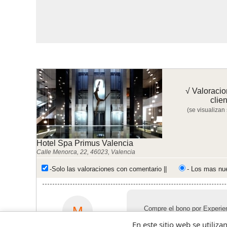
√ Valoracio
clie
(se visualizan
Hotel Spa Primus Valencia
Calle Menorca, 22, 46023, Valencia
-Solo las valoraciones con comentario ||
- Los mas nu
M
Compre el bono por Experie
Valencia y fue todo muy fá
En este sitio web se utiliza
Gracias a la chica que me a