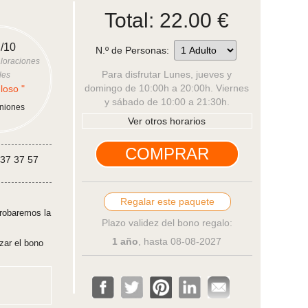
Total:
22.00
€
/10
N.º de Personas:
loraciones
Para disfrutar Lunes, jueves y
les
domingo de 10:00h a 20:00h. Viernes
loso "
y sábado de 10:00 a 21:30h.
iniones
Ver otros horarios
637 37 57
Regalar este paquete
robaremos la
Plazo validez del bono regalo:
1 año
, hasta 08-08-2027
zar el bono