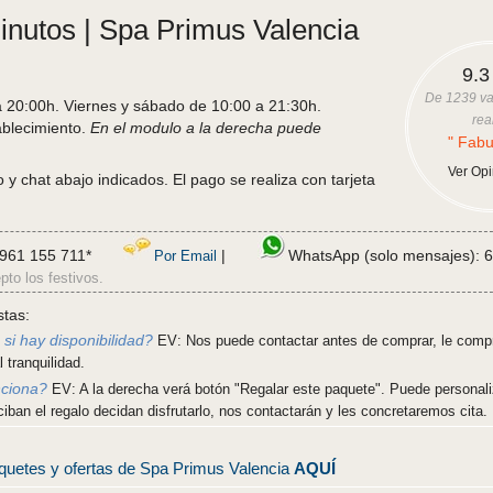
inutos | Spa Primus Valencia
9.3
De
1239
va
 20:00h. Viernes y sábado de 10:00 a 21:30h.
rea
ablecimiento.
En el modulo a la derecha puede
" Fabu
Ver Op
y chat abajo indicados. El pago se realiza con tarjeta
961 155 711*
|
WhatsApp (solo mensajes): 
Por Email
pto los festivos.
stas:
si hay disponibilidad?
EV: Nos puede contactar antes de comprar, le comp
 tranquilidad.
nciona?
EV: A la derecha verá botón "Regalar este paquete". Puede personali
ciban el regalo decidan disfrutarlo, nos contactarán y les concretaremos cita.
aquetes y ofertas de Spa Primus Valencia
AQUÍ