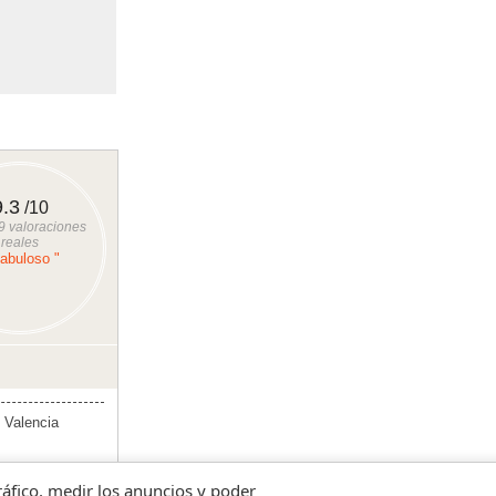
9.3
/10
9
valoraciones
reales
Fabuloso "
 Valencia
tráfico, medir los anuncios y poder