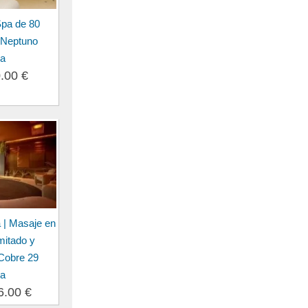
Spa de 80
 Neptuno
ia
0.00 €
a | Masaje en
imitado y
 Cobre 29
ia
6.00 €