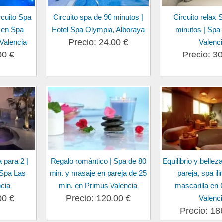
cuito Spa
Circuito spa de 90 minutos |
Circuito relax 
 en Spa
Hotel Spa Olympia, Alboraya
minutos | Spa
Precio: 24.00 €
Valencia
Valenc
00 €
Precio: 3
 para 2 |
Regalo romántico | Spa de 80
Equilibrio y bellez
l Spa Las
min. y masaje en pareja de 25
pareja, spa il
cia
min. en Primus Valencia
mascarilla en
00 €
Precio: 120.00 €
Valenc
Precio: 18