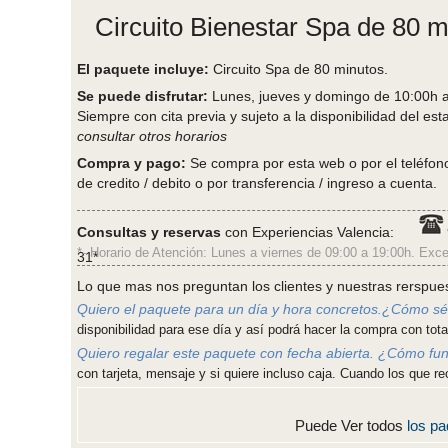
Circuito Bienestar Spa de 80 m
El paquete incluye:
Circuito Spa de 80 minutos.
Se puede disfrutar:
Lunes, jueves y domingo de 10:00h a
Siempre con cita previa y sujeto a la disponibilidad del est
consultar otros horarios
Compra y pago:
Se compra por esta web o por el teléfono 
de credito / debito o por transferencia / ingreso a cuenta.
Consultas y reservas
con Experiencias Valencia:
*- Horario de Atención: Lunes a viernes de 09:00 a 19:00h. Exce
31*
Lo que mas nos preguntan los clientes y nuestras rerspue
Quiero el paquete para un día y hora concretos.¿Cómo sé 
disponibilidad para ese día y así podrá hacer la compra con total
Quiero regalar este paquete con fecha abierta. ¿Cómo fu
con tarjeta, mensaje y si quiere incluso caja. Cuando los que re
Puede Ver todos
los p