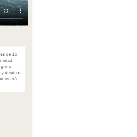
res de 16
e edad.
 gorro,
) y desde el
rmanecerá