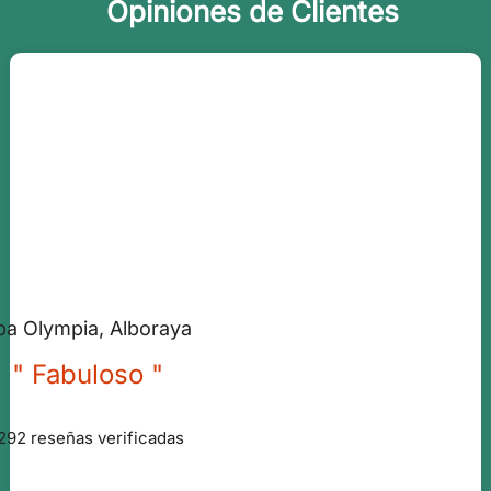
Opiniones de Clientes
pa Olympia, Alboraya
" Fabuloso "
292 reseñas verificadas