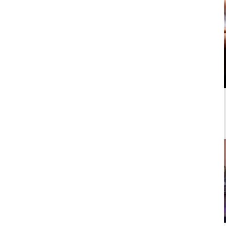
Más Paquetes y Ofertas de Circuitos y
Masajes
¿Qué eligen otros clientes? Paquetes Spa
y relax más vendidos.