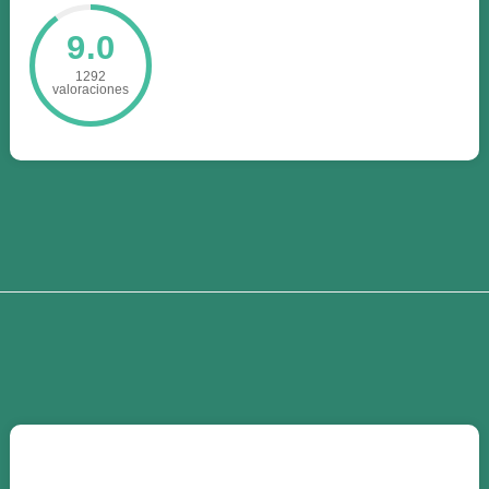
9.0
1292
valoraciones