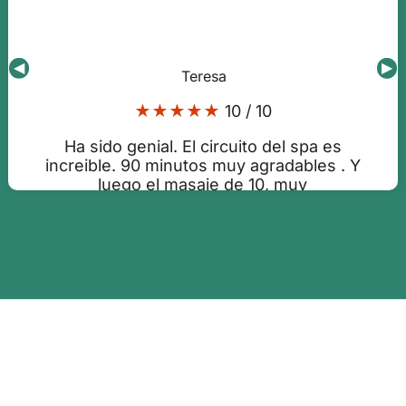
◀
▶
Teresa
★★★★★
10 / 10
Ha sido genial. El circuito del spa es
increible. 90 minutos muy agradables . Y
luego el masaje de 10, muy
profesionales los chicos que nos
atendieron.
Publicado:08-08-2026 16:15:17