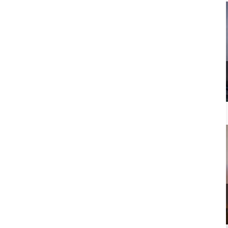
Todos los paquetes y ofertas de Spa
Primus
Más Opciones de Spa y Cena / Spa
con Comida