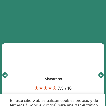
◀
▶
Macarena
★★★★☆
7.5 / 10
Había mucha gente en esa franja horario
En este sitio web se utilizan cookies propias y de
que hacía difícil completar el circuito
terceros ( Google y otros) para analizar el tráfico,