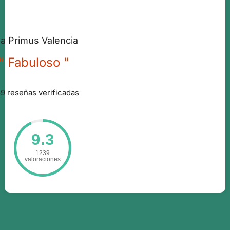
a Primus Valencia
" Fabuloso "
9 reseñas verificadas
9.3
1239
valoraciones