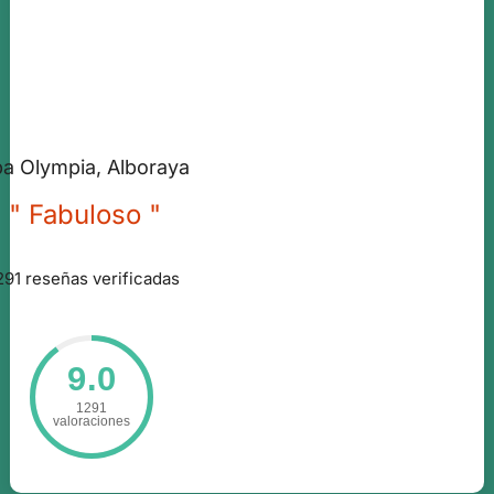
a Olympia, Alboraya
" Fabuloso "
291 reseñas verificadas
9.0
1291
valoraciones