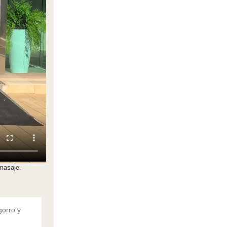
 masaje.
gorro y