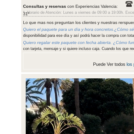
Consultas y reservas
con Experiencias Valencia:
*- Horario de Atención: Lunes a viernes de 09:00 a 19:00h. Exce
31*
Lo que mas nos preguntan los clientes y nuestras rerspue
Quiero el paquete para un día y hora concretos.¿Cómo sé 
disponibilidad para ese día y así podrá hacer la compra con total
Quiero regalar este paquete con fecha abierta. ¿Cómo fu
con tarjeta, mensaje y si quiere incluso caja. Cuando los que re
Puede Ver todos
los