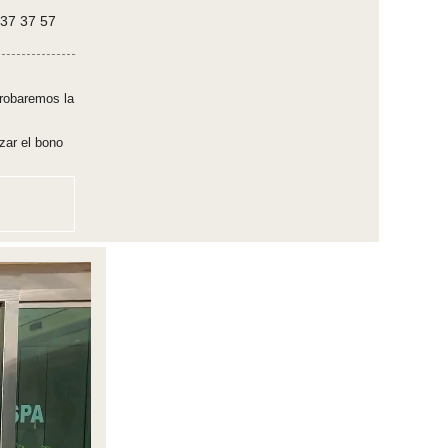
637 37 57
robaremos la
zar el bono