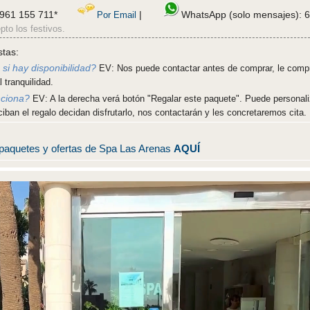
961 155 711*
|
WhatsApp (solo mensajes): 
Por Email
pto los festivos.
stas:
si hay disponibilidad?
EV: Nos puede contactar antes de comprar, le comp
 tranquilidad.
nciona?
EV: A la derecha verá botón "Regalar este paquete". Puede personali
ciban el regalo decidan disfrutarlo, nos contactarán y les concretaremos cita.
 paquetes y ofertas de Spa Las Arenas
AQUÍ