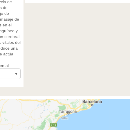
zcla de
s de
je de
 masaje de
s en el
anguíneo y
ón cerebral
 vitales del
roduce una
je actúa
ental.