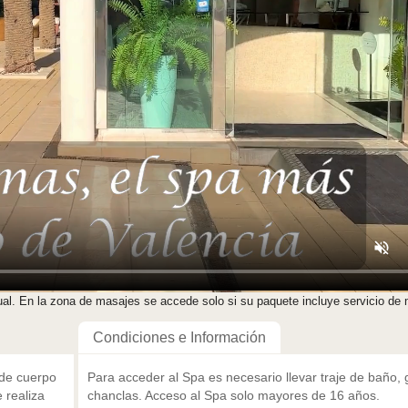
ual. En la zona de masajes se accede solo si su paquete incluye servicio de
Condiciones e Información
 de cuerpo
Para acceder al Spa es necesario llevar traje de baño, 
 realiza
chanclas. Acceso al Spa solo mayores de 16 años.