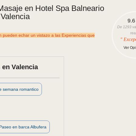
Masaje en Hotel Spa Balneario
 Valencia
9.6
De
1293
va
rea
ueden echar un vistazo a las Experiencias que
" Excep
Ver Op
 en Valencia
de semana romantico
Paseo en barca Albufera