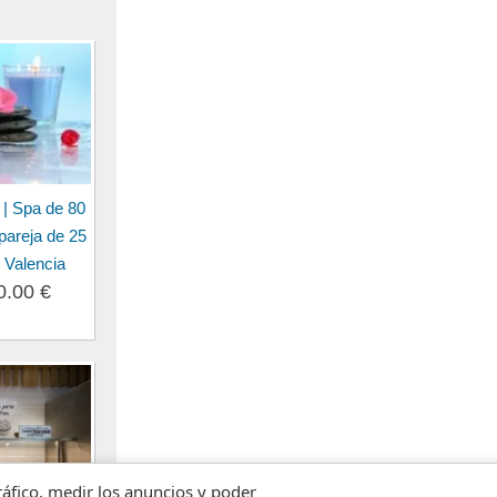
 | Spa de 80
pareja de 25
 Valencia
0.00 €
tráfico, medir los anuncios y poder