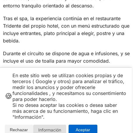
entorno tranquilo orientado al descanso.
Tras el spa, la experiencia continúa en el restaurante
Tridente del propio hotel, con un menú estructurado que
incluye entrantes, plato principal a elegir, postre y una
bebida.
Durante el circuito se dispone de agua e infusiones, y se
incluye el uso de toalla para mayor comodidad.
En este sitio web se utilizan cookies propias y de
terceros ( Google y otros) para analizar el tráfico,
medir los anuncios y poder ofrecerle
funcionalidades , y necesitamos su consentimiento
Un plan claro, bien definido y fácil de decidir
🍪
para poder hacerlo.
Si no desea aceptar las cookies o desea saber
Hay ocasiones en las que lo que más se valora es
más acerca de su funcionamiento, haga clic en
tener claro desde el principio qué incluye el plan y
"Información".
qué se va a encontrar. Este tipo de experiencia resulta
especialmente útil cuando buscas algo concreto, sin
sorpresas y con una estructura sencilla.
Información
Rechazar
Aceptar