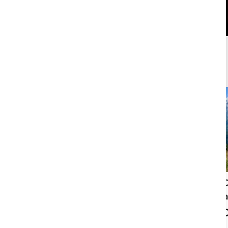
Más Paquetes y Ofertas de Circuitos y
Masajes
¿Qué eligen otros clientes? Paquetes Spa
y relax más vendidos.
Love and Beauty: Circuito Spa y
El Ritual del Bosque | 
masaje en pareja, tratamiento
y Masaje en las Arena
facial | Spa Hotel Primus Valencia
Precio: 260.
Precio: 195.00€