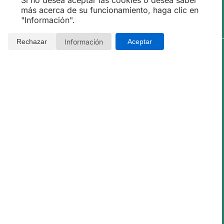
Si no desea aceptar las cookies o desea saber
más acerca de su funcionamiento, haga clic en
"Información".
Información
Rechazar
Aceptar
◀
▶
Asunción
★★★★★
10 / 10