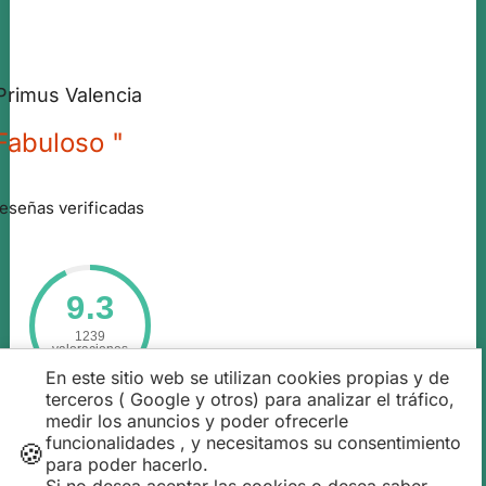
Primus Valencia
Fabuloso "
eseñas verificadas
9.3
1239
valoraciones
En este sitio web se utilizan cookies propias y de
terceros ( Google y otros) para analizar el tráfico,
medir los anuncios y poder ofrecerle
funcionalidades , y necesitamos su consentimiento
🍪
para poder hacerlo.