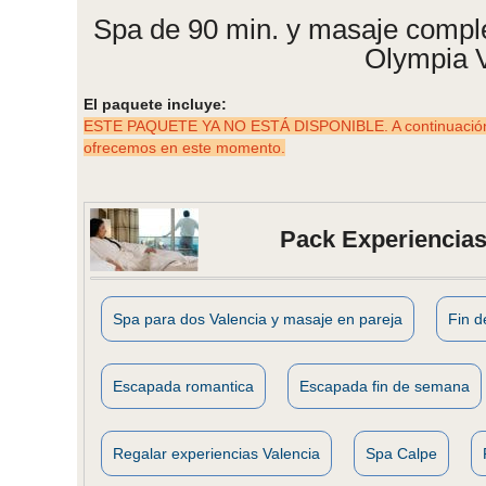
Spa de 90 min. y masaje comple
Olympia V
El paquete incluye:
ESTE PAQUETE YA NO ESTÁ DISPONIBLE. A continuación p
ofrecemos en este momento.
Pack Experiencias
Spa para dos Valencia y masaje en pareja
Fin 
Escapada romantica
Escapada fin de semana
Regalar experiencias Valencia
Spa Calpe