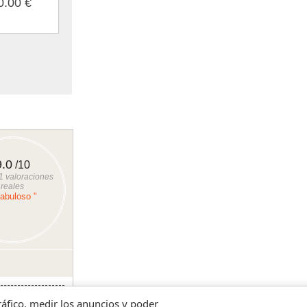
0.00 €
9.0
/10
1
valoraciones
reales
Fabuloso "
comida o cena
tráfico, medir los anuncios y poder