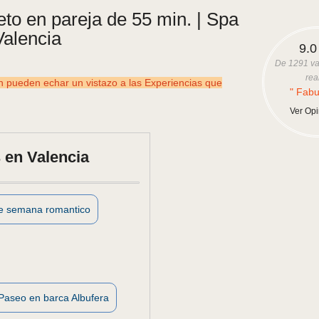
to en pareja de 55 min. | Spa
alencia
9.0
De
1291
va
rea
ueden echar un vistazo a las Experiencias que
" Fabu
Ver Op
 en Valencia
de semana romantico
Paseo en barca Albufera