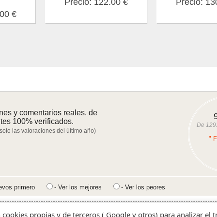
Precio: 122.00 €
Precio: 13
.00 €
nes y comentarios reales, de
ntes 100% verificados.
De
129
 solo las valoraciones del último año)
" 
evos primero
- Ver los mejores
- Ver los peores
Una tarde de relax en hotel Olympia | spa, masaje y 
n cookies propias y de terceros ( Google y otros) para analizar el 