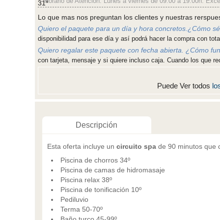
*- Horario de Atención: Lunes a viernes de 09:00 a 19:00h. Exce
31*
Lo que mas nos preguntan los clientes y nuestras rerspue
Quiero el paquete para un día y hora concretos.¿Cómo sé 
disponibilidad para ese día y así podrá hacer la compra con total
Quiero regalar este paquete con fecha abierta. ¿Cómo fu
con tarjeta, mensaje y si quiere incluso caja. Cuando los que re
Puede Ver todos
lo
Descripción
Esta oferta incluye un
circuito spa
de 90 minutos que 
Piscina de chorros 34º
Piscina de camas de hidromasaje
Piscina relax 38º
Piscina de tonificación 10º
Pediluvio
Terma 50-70º
Baño turco 45-99º