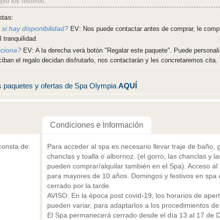
pto los festivos.
stas:
si hay disponibilidad?
EV: Nos puede contactar antes de comprar, le comp
 tranquilidad.
nciona?
EV: A la derecha verá botón "Regalar este paquete". Puede personali
ciban el regalo decidan disfrutarlo, nos contactarán y les concretaremos cita.
s paquetes y ofertas de Spa Olympia
AQUÍ
Condiciones e Información
consta de:
Para acceder al spa es necesario llevar traje de baño, 
chanclas y toalla o albornoz. (el gorro, las chanclas y la
pueden comprar/alquilar también en el Spa). Acceso al
para mayores de 10 años. Domingos y festivos en spa 
cerrado por la tarde.
AVISO: En la época post covid-19, los horarios de aper
pueden variar, para adaptarlos a los procedimientos de
El Spa permanecerá cerrado desde el día 13 al 17 de 