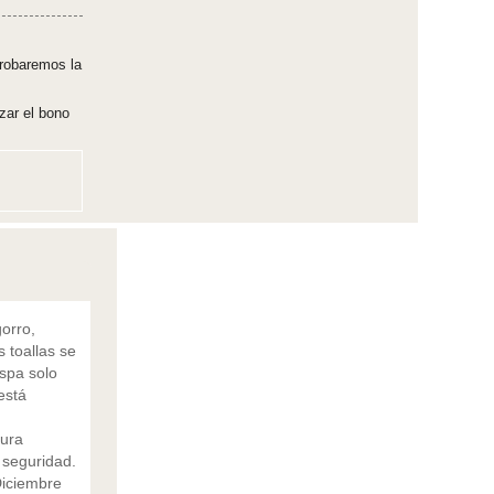
robaremos la
zar el bono
gorro,
s toallas se
 spa solo
está
tura
 seguridad.
Diciembre