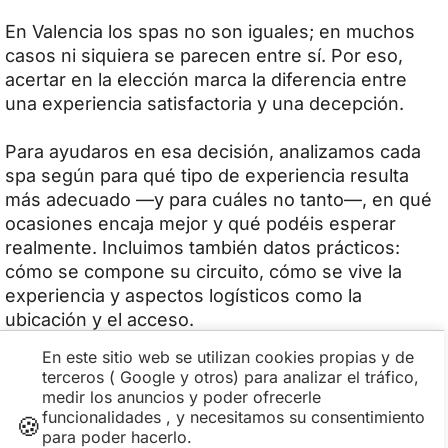
En Valencia los spas no son iguales; en muchos
casos ni siquiera se parecen entre sí. Por eso,
acertar en la elección marca la diferencia entre
una experiencia satisfactoria y una decepción.
Para ayudaros en esa decisión, analizamos cada
spa según para qué tipo de experiencia resulta
más adecuado —y para cuáles no tanto—, en qué
ocasiones encaja mejor y qué podéis esperar
realmente. Incluimos también datos prácticos:
cómo se compone su circuito, cómo se vive la
experiencia y aspectos logísticos como la
ubicación y el acceso.
En este sitio web se utilizan cookies propias y de
Spa Las Arenas Valencia: todo lo que
terceros ( Google y otros) para analizar el tráfico,
medir los anuncios y poder ofrecerle
conviene saber antes de reservar o
funcionalidades , y necesitamos su consentimiento
🍪
regalarlo
para poder hacerlo.