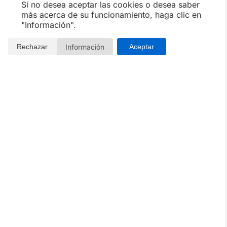
Si no desea aceptar las cookies o desea saber
más acerca de su funcionamiento, haga clic en
"Información".
Información
Rechazar
Aceptar
Spa Las Arenas es uno de los centros de
bienestar más reconocibles de Valencia, pero
antes de reservar conviene entender qué ofrece
realmente, cuánto cuesta, qué opción elegir y en
qué momentos se disfruta mejor. En esta guía
reunimos toda esa información de forma práctica: