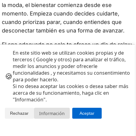
la moda, el bienestar comienza desde ese
momento. Empieza cuando decides cuidarte,
cuando priorizas parar, cuando entiendes que
desconectar también es una forma de avanzar.
El spa adecuado no solo te ofrece un día de relax:
En este sitio web se utilizan cookies propias y de
te recuerda cómo se siente tu propio equilibrio. Y
terceros ( Google y otros) para analizar el tráfico,
a veces, entre el vapor y la calma, descubres algo
medir los anuncios y poder ofrecerle
más importante que la temperatura del agua o el
funcionalidades , y necesitamos su consentimiento
🍪
diseño del espacio: que aprender a relajarse es
para poder hacerlo.
Si no desea aceptar las cookies o desea saber más
una forma de conocerse.
acerca de su funcionamiento, haga clic en
"Información".
Porque elegir bien no es buscar lo
perfecto, sino encontrar lo que resuena
Información
Rechazar
Aceptar
contigo.
Y ahí, justo ahí, es donde empieza la
verdadera experiencia Wellness.