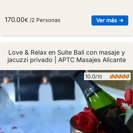
170.00
€ /2 Personas
sob
Ver más →
Love & Relax en Suite Bali con masaje y
jacuzzi privado | APTC Masajes Alicante
10.0
/10