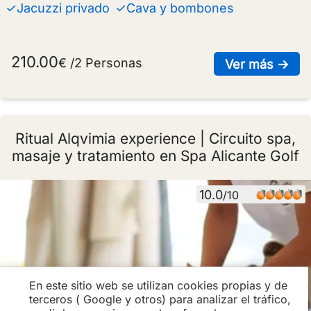
✓Jacuzzi privado
✓Cava y bombones
210.00
€ /2 Personas
sob
Ver más →
Ritual Alqvimia experience | Circuito spa,
masaje y tratamiento en Spa Alicante Golf
10.0
/10
En este sitio web se utilizan cookies propias y de
terceros ( Google y otros) para analizar el tráfico,