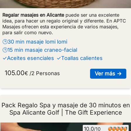
Regalar masajes en Alicante
puede ser una excelente
idea, para hacer un regalo original y diferente. En APTC
Masajes ofrecen esta experiencia de varios masajes,
para salir como nuevo.
🕒30 min masaje lomi lomi
🕒15 min masaje craneo-facial
✓Aceites esenciales
✓Toallas calientes
105.00
€ /2 Personas
sob
Ver más →
Pack Regalo Spa y masaje de 30 minutos en
Spa Alicante Golf | The Gift Experience
10.0
/10