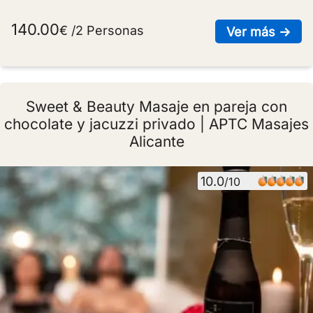
140.00
€ /2 Personas
sob
Ver más →
Sweet & Beauty Masaje en pareja con
chocolate y jacuzzi privado | APTC Masajes
Alicante
10.0
/10