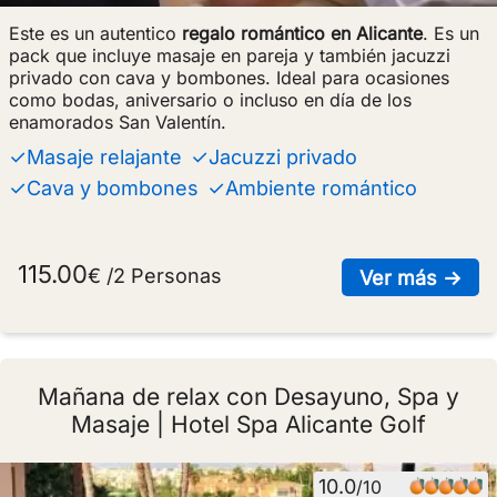
Este es un autentico
regalo romántico en Alicante
. Es un
pack que incluye masaje en pareja y también jacuzzi
privado con cava y bombones. Ideal para ocasiones
como bodas, aniversario o incluso en día de los
enamorados San Valentín.
✓Masaje relajante
✓Jacuzzi privado
✓Cava y bombones
✓Ambiente romántico
115.00
€ /2 Personas
sob
Ver más →
Mañana de relax con Desayuno, Spa y
Masaje | Hotel Spa Alicante Golf
10.0
/10