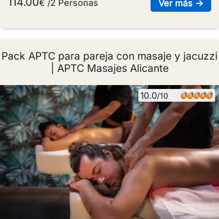
114.00
€ /2 Personas
sob
Ver más →
Pack APTC para pareja con masaje y jacuzzi
| APTC Masajes Alicante
10.0
/10