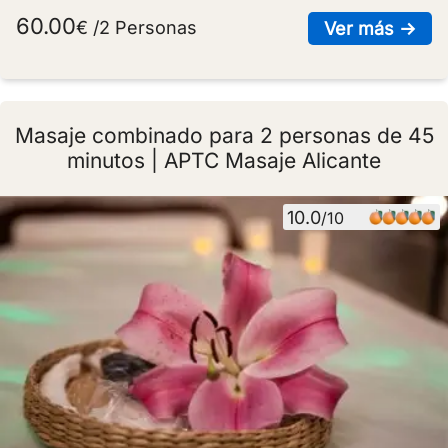
60.00
€ /2 Personas
sob
Ver más →
Masaje combinado para 2 personas de 45
minutos | APTC Masaje Alicante
10.0
/10