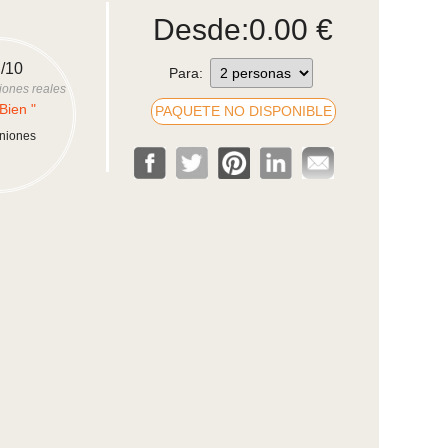
Desde:
0.00
€
/10
Para:
iones reales
Bien "
PAQUETE NO DISPONIBLE
iniones