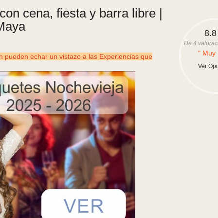
n cena, fiesta y barra libre |
Maya
8.8
De
4
valorac
" Muy 
ueden echar un vistazo a las Experiencias que
Ver Op