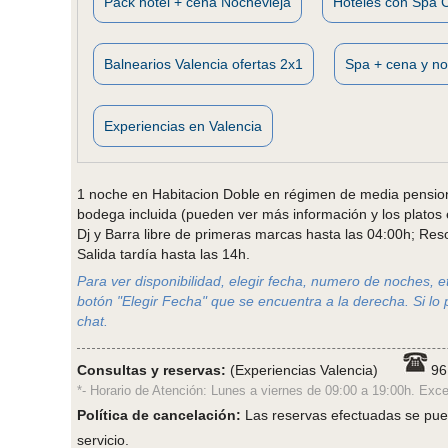
Pack hotel + cena Nochevieja
Hoteles con Spa 
Balnearios Valencia ofertas 2x1
Spa + cena y no
Experiencias en Valencia
1 noche en Habitacion Doble en régimen de media pensio
bodega incluida (pueden ver más información y los platos es
Dj y Barra libre de primeras marcas hasta las 04:00h; Res
Salida tardía hasta las 14h.
Para ver disponibilidad, elegir fecha, numero de noches, etc
botón "Elegir Fecha" que se encuentra a la derecha. Si lo 
chat.
Consultas y reservas:
(Experiencias Valencia)
96
*- Horario de Atención: Lunes a viernes de 09:00 a 19:00h. Exce
Política de cancelación:
Las reservas efectuadas se pued
servicio.