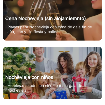
Cena Nochevieja (sin alojamiemnto)
Planes para Nochevieja con cena de gala fin de
año, con y sin fiesta y baile.
Nochevieja con niños
Hoteles que admiten niños para la gala de
nochevieja.