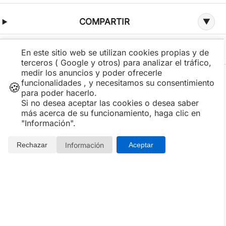
COMPARTIR
En este sitio web se utilizan cookies propias y de
LOCALIZACIÓN y MAPA
terceros ( Google y otros) para analizar el tráfico,
medir los anuncios y poder ofrecerle
funcionalidades , y necesitamos su consentimiento
🍪
para poder hacerlo.
Si no desea aceptar las cookies o desea saber
Detalles de la experiencia
más acerca de su funcionamiento, haga clic en
"Información".
MENÚ NOCHEVIEJA 2025-2026
APERITIVOS
Información
Rechazar
Aceptar
Ensaladilla de brandada de bacalao
Langostinos crujientes con all-i-oli con tinta de calamar
Bocado de brioche de tartar de atún rojo, rúcula y mayo
de teriyaki
Tabla de manchegos con jamón ibérico
Carpaccio de gambón al aroma de cítricos