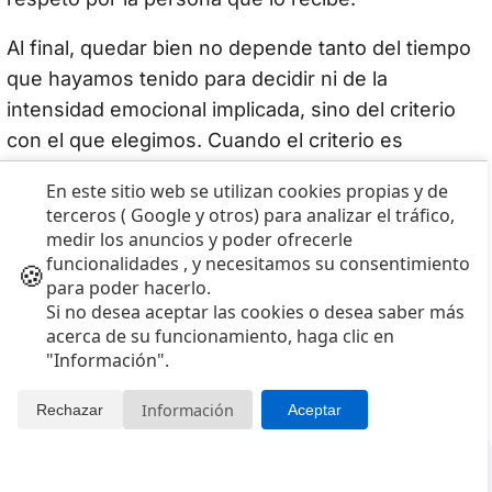
Al final, quedar bien no depende tanto del tiempo
que hayamos tenido para decidir ni de la
intensidad emocional implicada, sino del criterio
con el que elegimos. Cuando el criterio es
adecuado, la emoción y la satisfacción llegan en
En este sitio web se utilizan cookies propias y de
su momento natural: cuando la persona disfruta
terceros ( Google y otros) para analizar el tráfico,
del regalo.
medir los anuncios y poder ofrecerle
funcionalidades , y necesitamos su consentimiento
🍪
Publicado: 26/02/2026.
para poder hacerlo.
Si no desea aceptar las cookies o desea saber más
acerca de su funcionamiento, haga clic en
Experiencias Comunidad Valenciana
Contenidos
"Información".
2012-2026
Información
Rechazar
Aceptar