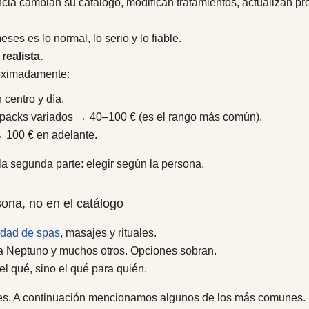
cia cambian su catálogo, modifican tratamientos, actualizan pr
ses es lo normal, lo serio y lo fiable.
realista.
roximadamente:
centro y día.
 packs variados → 40–100 € (es el rango más común).
→ 100 € en adelante.
a segunda parte: elegir según la persona.
sona, no en el catálogo
edad de spas
, masajes y rituales.
a Neptuno y muchos otros. Opciones sobran.
el qué, sino el qué para quién.
es. A continuación mencionamos algunos de los más comunes. N