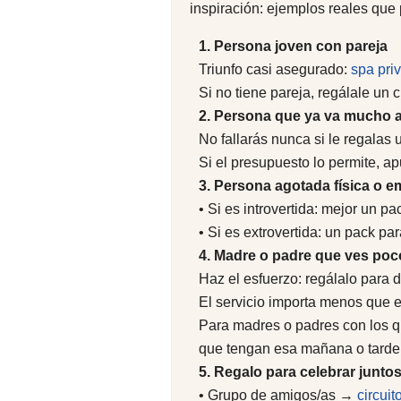
inspiración: ejemplos reales que
1. Persona joven con pareja
Triunfo casi asegurado:
spa pri
Si no tiene pareja, regálale un 
2. Persona que ya va mucho a
No fallarás nunca si le regalas 
Si el presupuesto lo permite, a
3. Persona agotada física o 
• Si es introvertida: mejor un p
• Si es extrovertida: un pack p
4. Madre o padre que ves poc
Haz el esfuerzo: regálalo para di
El servicio importa menos que e
Para madres o padres con los 
que tengan esa mañana o tarde 
5. Regalo para celebrar junto
• Grupo de amigos/as →
circui