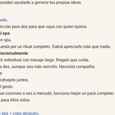
 pueden ayudarte a generar tus propias ideas.
vado
.
circuito para dos para que vaya con quien quiera.
l spa
un spa.
puesta por un ritual completo. Sabrá apreciarlo más que nadie.
emocionalmente
ack individual con masaje largo. Regalo que cuida.
ara dos, aunque sea más sencillo. Necesita compañía.
o
sfrutarlo juntos.
l gesto.
que convives o ves a menudo, funciona mejor un pack completo
para ellos solos.
s
to spa + copa después
.