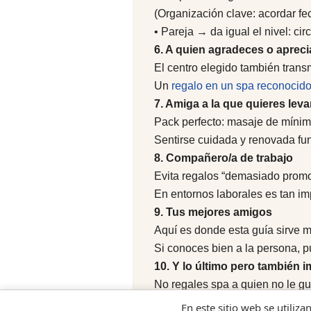
(Organización clave: acordar fe
• Pareja → da igual el nivel: ci
6. A quien agradeces o aprec
El centro elegido también trans
Un
regalo en un spa reconocid
7. Amiga a la que quieres leva
Pack perfecto: masaje de mínimo
Sentirse cuidada y renovada fu
8. Compañero/a de trabajo
Evita regalos “demasiado promo
En entornos laborales es tan i
9. Tus mejores amigos
Aquí es donde esta guía sirve m
Si conoces bien a la persona, p
10. Y lo último pero también
No regales spa a quien no le gu
No pasa nada.
En este sitio web se utiliza