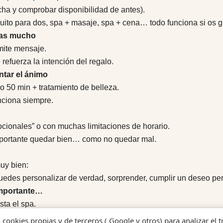
cha y comprobar disponibilidad de antes).
rcuito para dos, spa + masaje, spa + cena… todo funciona si os g
ias mucho
mite mensaje.
o
refuerza la intención del regalo.
ntar el ánimo
 50 min + tratamiento de belleza.
nciona siempre.
cionales” o con muchas limitaciones de horario.
mportante quedar bien… como no quedar mal.
uy bien:
uedes personalizar de verdad, sorprender, cumplir un deseo pen
 importante…
sta el spa.
n cookies propias y de terceros ( Google y otros) para analizar el 