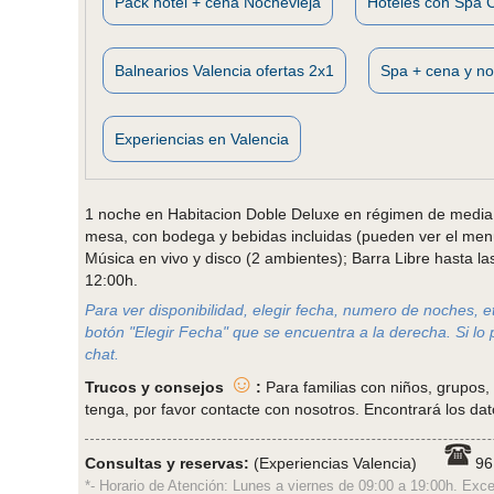
Pack hotel + cena Nochevieja
Hoteles con Spa 
Balnearios Valencia ofertas 2x1
Spa + cena y no
Experiencias en Valencia
1 noche en Habitacion Doble Deluxe en régimen de media 
mesa, con bodega y bebidas incluidas (pueden ver el menú 
Música en vivo y disco (2 ambientes); Barra Libre hasta l
12:00h.
Para ver disponibilidad, elegir fecha, numero de noches, etc
botón "Elegir Fecha" que se encuentra a la derecha. Si lo 
chat.
☺
Trucos y consejos
:
Para familias con niños, grupos,
tenga, por favor contacte con nosotros. Encontrará los dat
Consultas y reservas:
(Experiencias Valencia)
96
*- Horario de Atención: Lunes a viernes de 09:00 a 19:00h. Exce