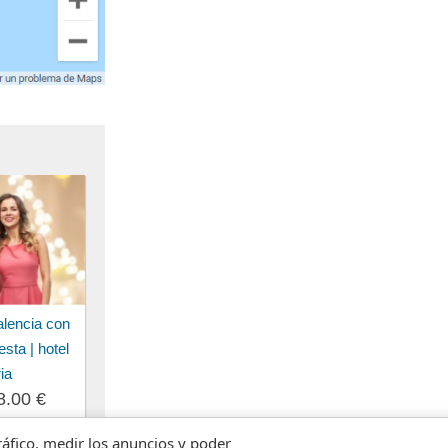
alencia con
esta | hotel
ia
8.00 €
tráfico, medir los anuncios y poder