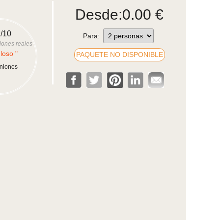
Desde:
0.00
€
/10
Para:
iones reales
loso "
PAQUETE NO DISPONIBLE
iniones