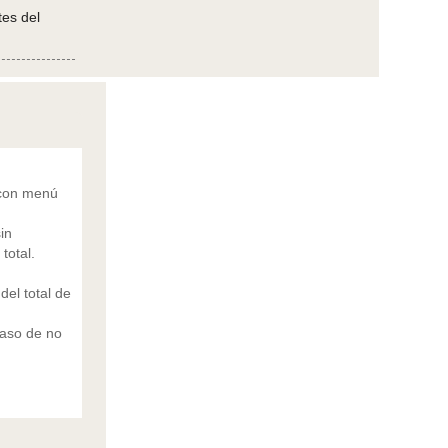
tes del
)con menú
in
total.
del total de
caso de no