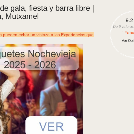
 gala, fiesta y barra libre |
a, Mutxamel
9.2
De
9
valorac
" Fabu
ueden echar un vistazo a las Experiencias que
Ver Op