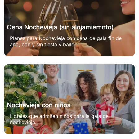
Cena Nochevieja (sin alojamiemnto)
Planes para Nochevieja con cena de gala fin de
año, con y sin fiesta y baile.
Nochevieja con niños
Hoteles que admiten niños para la gala de
nochevieja.