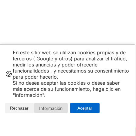
En este sitio web se utilizan cookies propias y de
terceros ( Google y otros) para analizar el tráfico,
medir los anuncios y poder ofrecerle
funcionalidades , y necesitamos su consentimiento
🍪
Planes para San Valentin de años pasados
para poder hacerlo.
Si no desea aceptar las cookies o desea saber
De aquí en adelante aparecen paquetes de San Valentín
más acerca de su funcionamiento, haga clic en
de años anteriores. A medida que los hoteles publican
"Información".
sus nuevas escapadas y ofertas de cenas para 2026,
estos planes se actualizan o pasan a formar parte del
histórico como referencia de las experiencias que se han
Información
Rechazar
Aceptar
ofrecido en celebraciones pasadas.