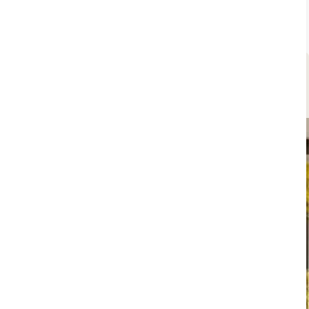
desplazamientos. Este tipo de planes combina
comodidad, ambiente especial.
San Valentin 2026 en Santa Pola con cena
romántica | Hotel AJ Gran Alacant
9.5
/10