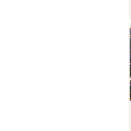
Escapada San Valentin con cena, fiesta y
Spa | SH Villa Gadea, Altea, Alicante
9.5
/10
Escapada romántica San Valentín en hotel de 5 estrellas
en Altea, provincia de Alicante. Impresionantes vistas,
bonitas y lujosas instalaciones, ideal para celebrar el día
de los enamorados diferente. Cena de San Valentín y