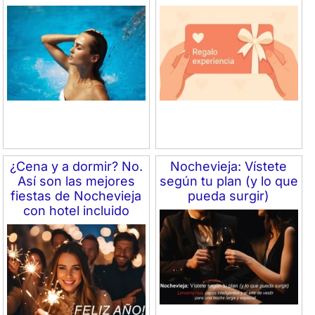
¿Cena y a dormir? No.
Nochevieja: Vístete
Así son las mejores
según tu plan (y lo que
fiestas de Nochevieja
pueda surgir)
con hotel incluido