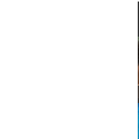
¿Te apetece disfrutar una Experiencia
:-)? Explora nuestras categorías
SPA PRIVADO