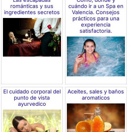
románticas y sus
cuándo ir a un Spa en
ingredientes secretos
Valencia. Consejos
prácticos para una
experiencia
satisfactoria.
El cuidado corporal del
Aceites, sales y baños
punto de vista
aromaticos
ayurvedico