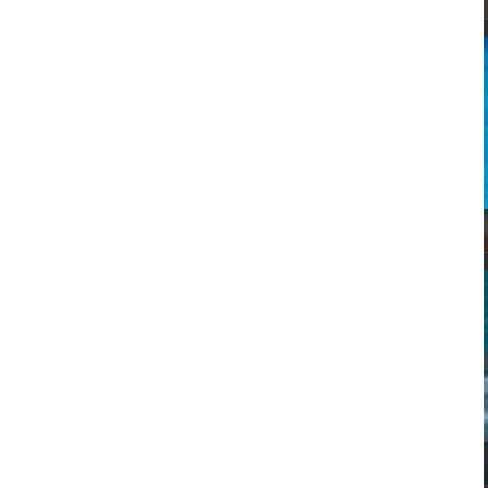
OFERTAS SPA
BALNEARIOS y SPAS