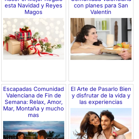
esta Navidad y Reyes
con planes para San
Magos
Valentín
Escapadas Comunidad
El Arte de Pasarlo Bien
Valenciana de Fin de
y disfrutar de la vida y
Semana: Relax, Amor,
las experiencias
Mar, Montaña y mucho
mas