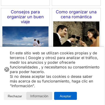
Consejos para
Como organizar una
organizar un buen
cena romántica
viaje
En este sitio web se utilizan cookies propias y de
terceros ( Google y otros) para analizar el tráfico,
medir los anuncios y poder ofrecerle
funcionalidades , y necesitamos su consentimiento
🍪
para poder hacerlo.
Si no desea aceptar las cookies o desea saber
más acerca de su funcionamiento, haga clic en
Todo romántico o el
Qué nos falta
"Información".
amor como filosofía de
aprender
vida
Información
Rechazar
Aceptar