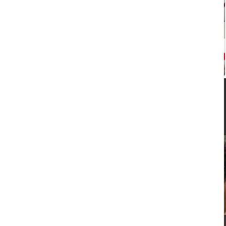
Escapadas
Románticas
Regalos Valencia
¿Te apetece disfrutar una Experiencia
:-)? Explora nuestras categorías
SPA PRIVADO