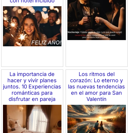
con hotel incluido
La importancia de
Los ritmos del
hacer y vivir planes
corazón: Lo eterno y
juntos. 10 Experiencias
las nuevas tendencias
románticas para
en el amor para San
disfrutar en pareja
Valentín