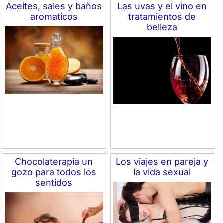
Aceites, sales y baños
Las uvas y el vino en
aromaticos
tratamientos de
belleza
Chocolaterapia un
Los viajes en pareja y
gozo para todos los
la vida sexual
sentidos